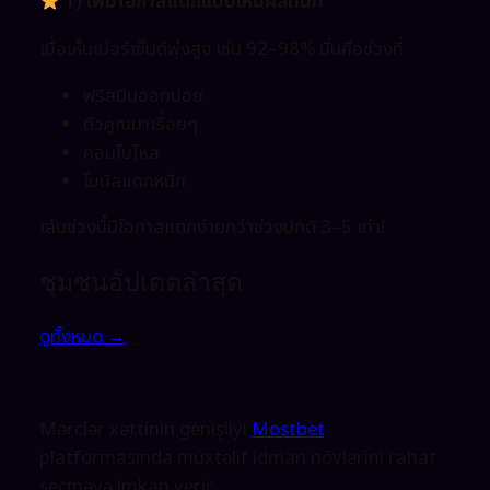
1) เพิ่มโอกาสแตกแบบเห็นผลทันที
เมื่อเห็นเปอร์เซ็นต์พุ่งสูง เช่น 92–98% นั่นคือช่วงที่
ฟรีสปินออกบ่อย
ตัวคูณมาเรื่อยๆ
คอมโบไหล
โบนัสแตกหนัก
เล่นช่วงนี้มีโอกาสแตกง่ายกว่าช่วงปกติ 3–5 เท่า!
ชุมชนอัปเดตล่าสุด
ดูทั้งหมด →
Mərclər xəttinin genişliyi
Mostbet
platformasında müxtəlif idman növlərini rahat
seçməyə imkan verir.