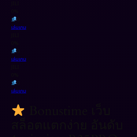
JILI
0%
0
เล่นเกม
JILI
0%
0
เล่นเกม
JILI
0%
0
เล่นเกม
Bonustime เว็บ
สล็อตแตกง่าย อันดับ