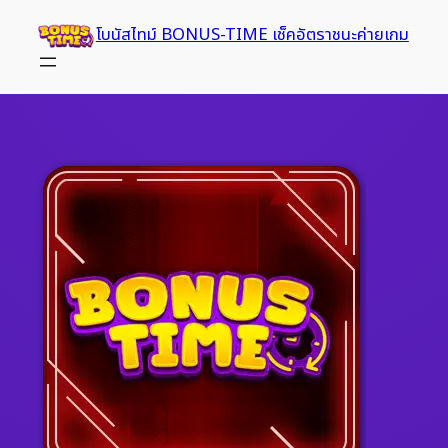
ข้าม
โบนัสไทม์ BONUS-TIME เช็คอัตราชนะค่ายเกม
ไป
ยัง
เนื้อหา