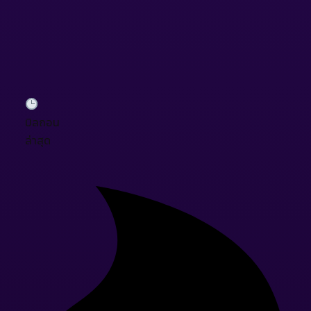
บิลถอน
ล่าสุด