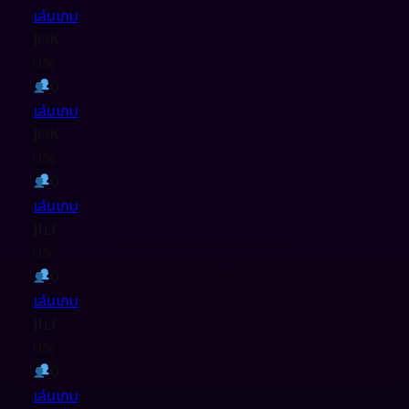
เล่นเกม
JOK
0%
0
เล่นเกม
JOK
0%
0
เล่นเกม
JILI
0%
0
เล่นเกม
JILI
0%
0
เล่นเกม