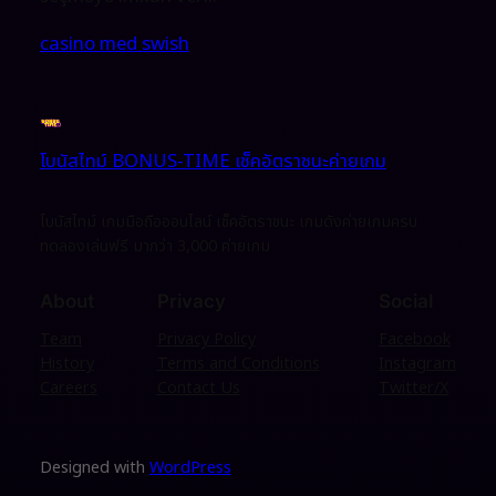
casino med swish
โบนัสไทม์ BONUS-TIME เช็คอัตราชนะค่ายเกม
โบนัสไทม์ เกมมือถือออนไลน์ เช็คอัตราชนะ เกมดังค่ายเกมครบ
ทดลองเล่นฟรี มากว่า 3,000 ค่ายเกม
About
Privacy
Social
Team
Privacy Policy
Facebook
History
Terms and Conditions
Instagram
Careers
Contact Us
Twitter/X
Designed with
WordPress