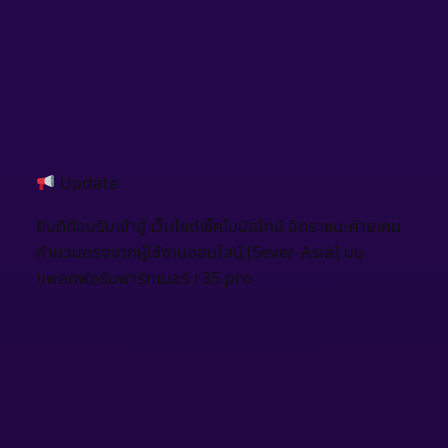
Update
ยินดีต้อนรับเข้าสู่ เว็บไซต์เช็คโบนัสไทม์ อัตราชนะค่ายเกม
คำนวนตรงจากผู้ใช้งานออนไลน์ [Sever-Asia] บน
แพลตฟอร์มพาร์ทเนอร์ r35.pro