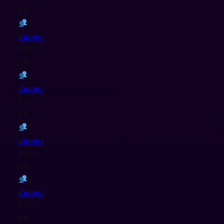
0%
0
เล่นเกม
PGS
0%
0
เล่นเกม
PGS
0%
0
เล่นเกม
PGS
0%
0
เล่นเกม
PGS
0%