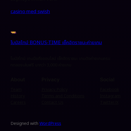
casino med swish
โบนัสไทม์ BONUS-TIME เช็คอัตราชนะค่ายเกม
โบนัสไทม์ เกมมือถือออนไลน์ เช็คอัตราชนะ เกมดังค่ายเกมครบ
ทดลองเล่นฟรี มากว่า 3,000 ค่ายเกม
About
Privacy
Social
Team
Privacy Policy
Facebook
History
Terms and Conditions
Instagram
Careers
Contact Us
Twitter/X
Designed with
WordPress