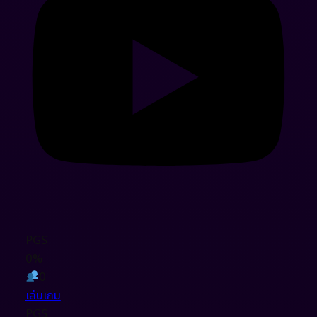
PGS
0%
0
เล่นเกม
PGS