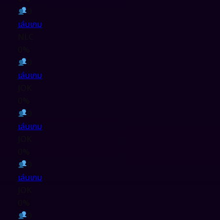
0
เล่นเกม
NLC
0%
0
เล่นเกม
JOK
0%
0
เล่นเกม
JOK
0%
0
เล่นเกม
JOK
0%
0