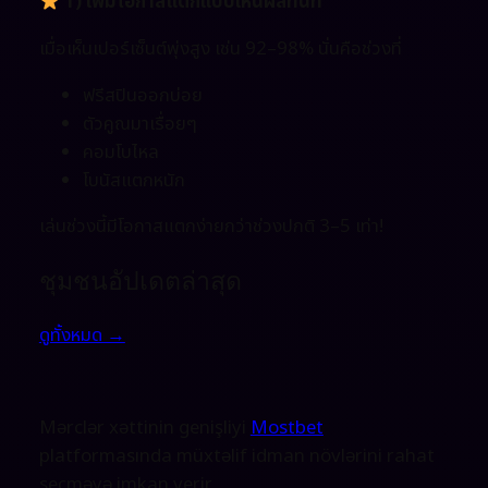
1) เพิ่มโอกาสแตกแบบเห็นผลทันที
เมื่อเห็นเปอร์เซ็นต์พุ่งสูง เช่น 92–98% นั่นคือช่วงที่
ฟรีสปินออกบ่อย
ตัวคูณมาเรื่อยๆ
คอมโบไหล
โบนัสแตกหนัก
เล่นช่วงนี้มีโอกาสแตกง่ายกว่าช่วงปกติ 3–5 เท่า!
ชุมชนอัปเดตล่าสุด
ดูทั้งหมด →
Mərclər xəttinin genişliyi
Mostbet
platformasında müxtəlif idman növlərini rahat
seçməyə imkan verir.