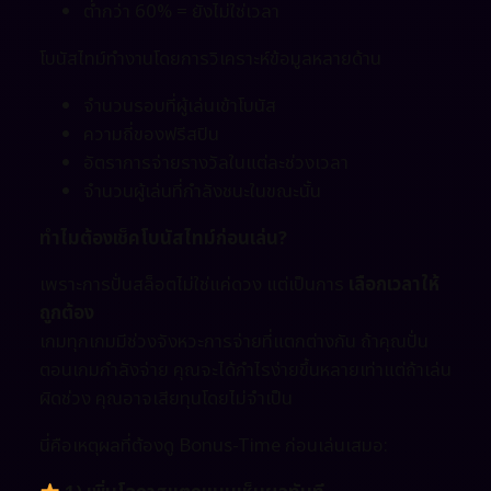
ต่ำกว่า 60% = ยังไม่ใช่เวลา
โบนัสไทม์ทำงานโดยการวิเคราะห์ข้อมูลหลายด้าน
จำนวนรอบที่ผู้เล่นเข้าโบนัส
ความถี่ของฟรีสปิน
อัตราการจ่ายรางวัลในแต่ละช่วงเวลา
จำนวนผู้เล่นที่กำลังชนะในขณะนั้น
ทำไมต้องเช็คโบนัสไทม์ก่อนเล่น?
เพราะการปั่นสล็อตไม่ใช่แค่ดวง แต่เป็นการ
เลือกเวลาให้
ถูกต้อง
เกมทุกเกมมีช่วงจังหวะการจ่ายที่แตกต่างกัน ถ้าคุณปั่น
ตอนเกมกำลังจ่าย คุณจะได้กำไรง่ายขึ้นหลายเท่าแต่ถ้าเล่น
ผิดช่วง คุณอาจเสียทุนโดยไม่จำเป็น
นี่คือเหตุผลที่ต้องดู Bonus-Time ก่อนเล่นเสมอ: