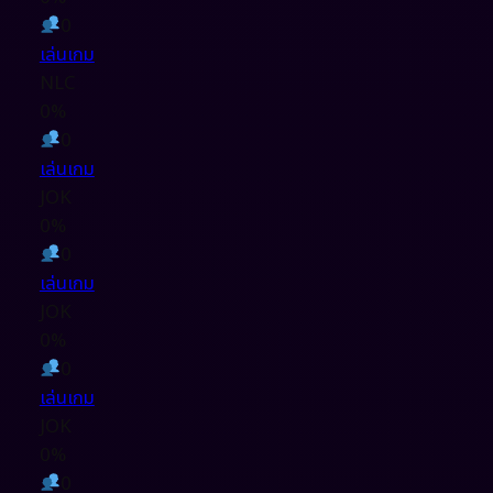
0
เล่นเกม
NLC
0%
0
เล่นเกม
JOK
0%
0
เล่นเกม
JOK
0%
0
เล่นเกม
JOK
0%
0