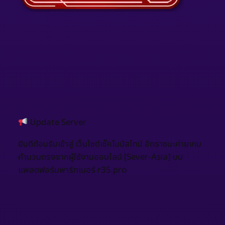
Update Server
ยินดีต้อนรับเข้าสู่ เว็บไซต์เช็คโบนัสไทม์ อัตราชนะค่ายเกม
คำนวนตรงจากผู้ใช้งานออนไลน์ [Sever-Asia] บน
แพลตฟอร์มพาร์ทเนอร์ r35.pro