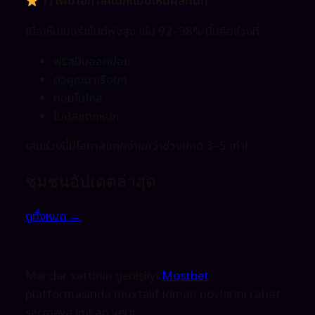
1) เพิ่มโอกาสแตกแบบเห็นผลทันที
เมื่อเห็นเปอร์เซ็นต์พุ่งสูง เช่น 92–98% นั่นคือช่วงที่
ฟรีสปินออกบ่อย
ตัวคูณมาเรื่อยๆ
คอมโบไหล
โบนัสแตกหนัก
เล่นช่วงนี้มีโอกาสแตกง่ายกว่าช่วงปกติ 3–5 เท่า!
ชุมชนอัปเดตล่าสุด
ดูทั้งหมด →
Mərclər xəttinin genişliyi
Mostbet
platformasında müxtəlif idman növlərini rahat
seçməyə imkan verir.