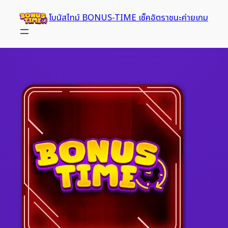
ข้าม
โบนัสไทม์ BONUS-TIME เช็คอัตราชนะค่ายเกม
ไป
ยัง
เนื้อหา