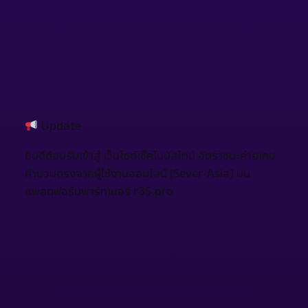
Update
ยินดีต้อนรับเข้าสู่ เว็บไซต์เช็คโบนัสไทม์ อัตราชนะค่ายเกม
คำนวนตรงจากผู้ใช้งานออนไลน์ [Sever-Asia] บน
แพลตฟอร์มพาร์ทเนอร์ r35.pro