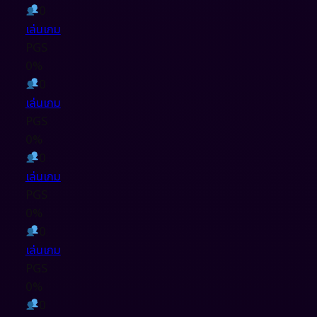
0
เล่นเกม
PGS
0%
0
เล่นเกม
PGS
0%
0
เล่นเกม
PGS
0%
0
เล่นเกม
PGS
0%
0