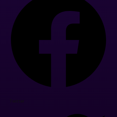
Twitter