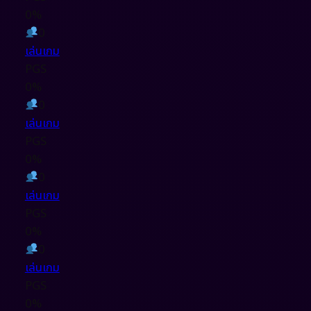
0%
0
เล่นเกม
PGS
0%
0
เล่นเกม
PGS
0%
0
เล่นเกม
PGS
0%
0
เล่นเกม
PGS
0%