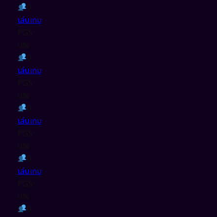
0
เล่นเกม
PGS
0%
0
เล่นเกม
PGS
0%
0
เล่นเกม
PGS
0%
0
เล่นเกม
PGS
0%
0