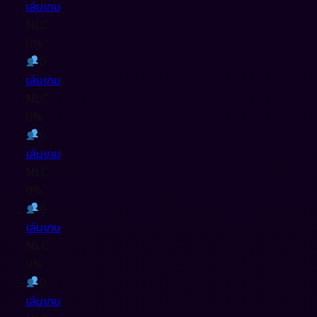
เล่นเกม
NLC
0%
0
เล่นเกม
NLC
0%
0
เล่นเกม
NLC
0%
0
เล่นเกม
NLC
0%
0
เล่นเกม