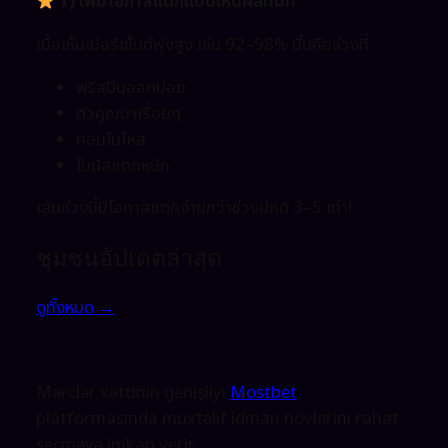
1) เพิ่มโอกาสแตกแบบเห็นผลทันที
เมื่อเห็นเปอร์เซ็นต์พุ่งสูง เช่น 92–98% นั่นคือช่วงที่
ฟรีสปินออกบ่อย
ตัวคูณมาเรื่อยๆ
คอมโบไหล
โบนัสแตกหนัก
เล่นช่วงนี้มีโอกาสแตกง่ายกว่าช่วงปกติ 3–5 เท่า!
ชุมชนอัปเดตล่าสุด
ดูทั้งหมด →
Mərclər xəttinin genişliyi
Mostbet
platformasında müxtəlif idman növlərini rahat
seçməyə imkan verir.