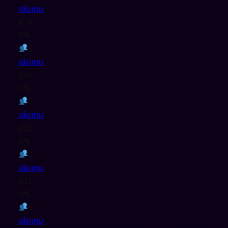
เล่นเกม
JOK
0%
0
เล่นเกม
JOK
0%
0
เล่นเกม
JILI
0%
0
เล่นเกม
JILI
0%
0
เล่นเกม