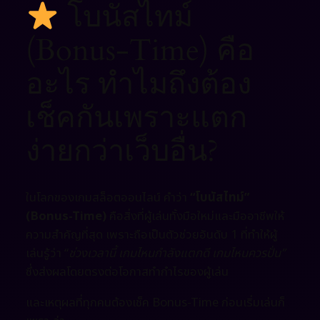
โบนัสไทม์
(Bonus-Time) คือ
อะไร ทำไมถึงต้อง
เช็คกันเพราะแตก
ง่ายกว่าเว็บอื่น?
ในโลกของเกมสล็อตออนไลน์ คำว่า
“โบนัสไทม์”
(Bonus-Time)
คือสิ่งที่ผู้เล่นทั้งมือใหม่และมืออาชีพให้
ความสำคัญที่สุด เพราะถือเป็นตัวช่วยอันดับ 1 ที่ทำให้ผู้
เล่นรู้ว่า “
ช่วงเวลานี้ เกมไหนกำลังแตกดี เกมไหนควรปั่น”
ซึ่งส่งผลโดยตรงต่อโอกาสทำกำไรของผู้เล่น
และเหตุผลที่ทุกคนต้องเช็ค Bonus-Time ก่อนเริ่มเล่นก็