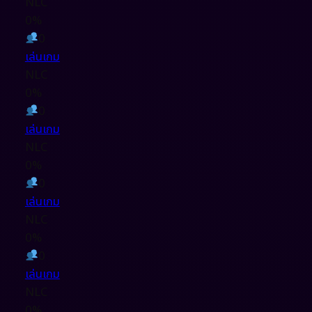
NLC
0%
0
เล่นเกม
NLC
0%
0
เล่นเกม
NLC
0%
0
เล่นเกม
NLC
0%
0
เล่นเกม
NLC
0%