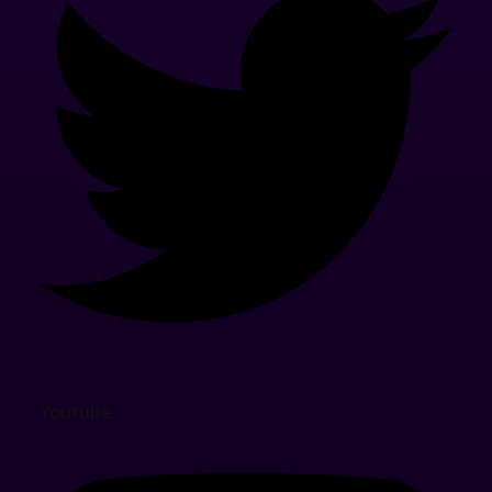
Youtube