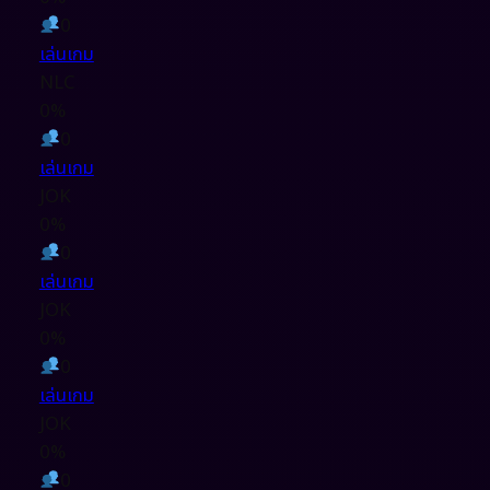
0
เล่นเกม
NLC
0%
0
เล่นเกม
JOK
0%
0
เล่นเกม
JOK
0%
0
เล่นเกม
JOK
0%
0