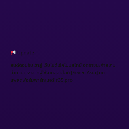
Update
ยินดีต้อนรับเข้าสู่ เว็บไซต์เช็คโบนัสไทม์ อัตราชนะค่ายเกม
คำนวนตรงจากผู้ใช้งานออนไลน์ [Sever-Asia] บน
แพลตฟอร์มพาร์ทเนอร์ r35.pro