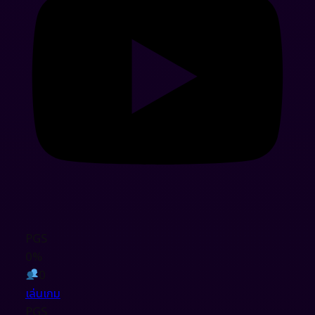
PGS
0%
0
เล่นเกม
PGS