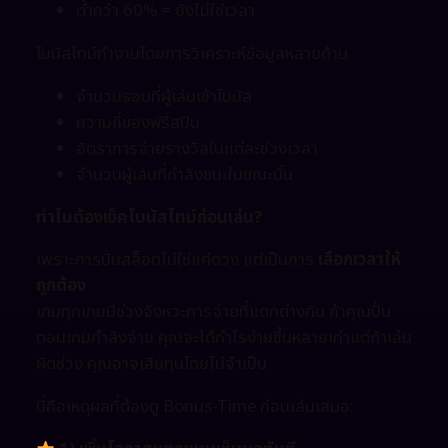
ต่ำกว่า 60% = ยังไม่ใช่เวลา
โบนัสไทม์ทำงานโดยการวิเคราะห์ข้อมูลหลายด้าน
จำนวนรอบที่ผู้เล่นเข้าโบนัส
ความถี่ของฟรีสปิน
อัตราการจ่ายรางวัลในแต่ละช่วงเวลา
จำนวนผู้เล่นที่กำลังชนะในขณะนั้น
ทำไมต้องเช็คโบนัสไทม์ก่อนเล่น?
เพราะการปั่นสล็อตไม่ใช่แค่ดวง แต่เป็นการ
เลือกเวลาให้
ถูกต้อง
เกมทุกเกมมีช่วงจังหวะการจ่ายที่แตกต่างกัน ถ้าคุณปั่น
ตอนเกมกำลังจ่าย คุณจะได้กำไรง่ายขึ้นหลายเท่าแต่ถ้าเล่น
ผิดช่วง คุณอาจเสียทุนโดยไม่จำเป็น
นี่คือเหตุผลที่ต้องดู Bonus-Time ก่อนเล่นเสมอ: