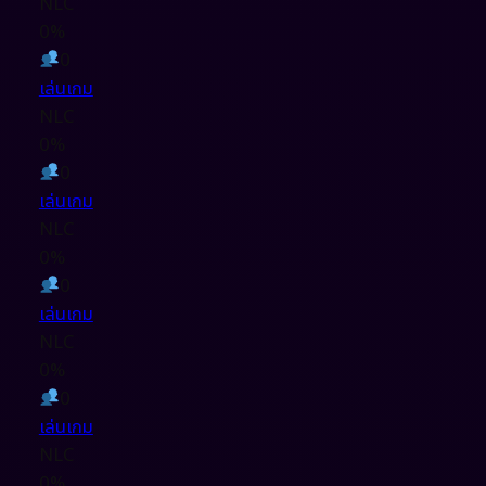
NLC
0%
0
เล่นเกม
NLC
0%
0
เล่นเกม
NLC
0%
0
เล่นเกม
NLC
0%
0
เล่นเกม
NLC
0%