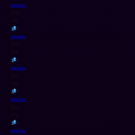
เล่นเกม
JOK
0%
0
เล่นเกม
JOK
0%
0
เล่นเกม
JILI
0%
0
เล่นเกม
JILI
0%
0
เล่นเกม