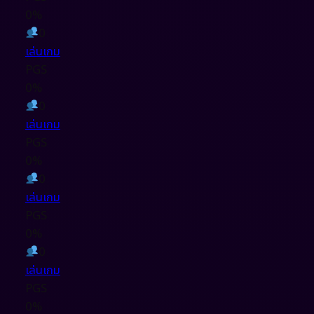
0%
0
เล่นเกม
PGS
0%
0
เล่นเกม
PGS
0%
0
เล่นเกม
PGS
0%
0
เล่นเกม
PGS
0%