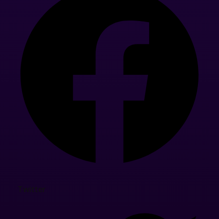
Twitter