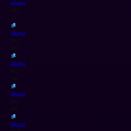
เล่นเกม
NLC
0%
0
เล่นเกม
NLC
0%
0
เล่นเกม
NLC
0%
0
เล่นเกม
NLC
0%
0
เล่นเกม