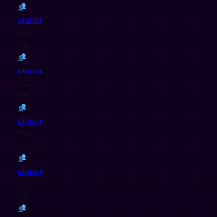
0
เล่นเกม
PGS
0%
0
เล่นเกม
PGS
0%
0
เล่นเกม
PGS
0%
0
เล่นเกม
PGS
0%
0