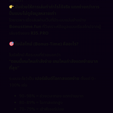
เพราะว่า
มันช่วยให้การเล่นทำกำไรได้จริง แตกง่ายกว่าการ
ปั่นแบบไม่ดูข้อมูลหลายเท่า
โดยเฉพาะเมื่อเล่นผ่านเว็บที่มีระบบแม่นยำอย่าง
Bonustime.fun
ที่วิเคราะห์ข้อมูลแบบเรียลไทม์จากผู้
เล่นจริงของ
R35.PRO
โบนัสไทม์ (Bonus-Time) คืออะไร?
โบนัสไทม์ คือระบบที่ช่วยบอกว่า
“ตอนนี้เกมไหนกำลังจ่าย เกมไหนกำลังแตกง่ายมาก
ที่สุด”
ระบบจะโชว์เป็น
เปอร์เซ็นต์โอกาสแตกง่าย
ตั้งแต่ 0–
100% เช่น
90–98% = ช่วงเวลาทอง แตกง่ายมาก
80–89% = โอกาสแตกสูง
70–79% = เข้าฟีเจอร์บ่อย