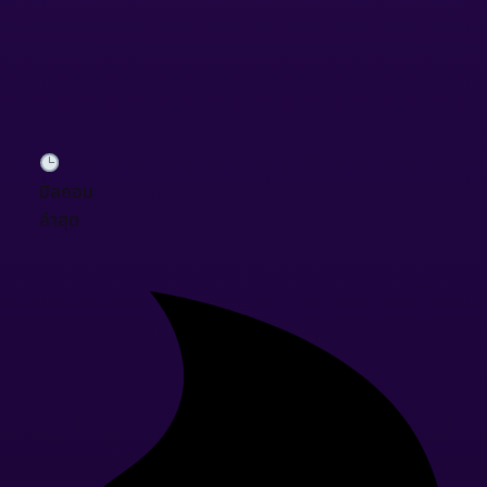
บิลถอน
ล่าสุด