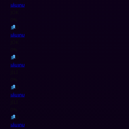
เล่นเกม
JOK
0%
0
เล่นเกม
JOK
0%
0
เล่นเกม
JILI
0%
0
เล่นเกม
JILI
0%
0
เล่นเกม