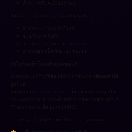
ต่ำกว่า 60% = ยังไม่ใช่เวลา
โบนัสไทม์ทำงานโดยการวิเคราะห์ข้อมูลหลายด้าน
จำนวนรอบที่ผู้เล่นเข้าโบนัส
ความถี่ของฟรีสปิน
อัตราการจ่ายรางวัลในแต่ละช่วงเวลา
จำนวนผู้เล่นที่กำลังชนะในขณะนั้น
ทำไมต้องเช็คโบนัสไทม์ก่อนเล่น?
เพราะการปั่นสล็อตไม่ใช่แค่ดวง แต่เป็นการ
เลือกเวลาให้
ถูกต้อง
เกมทุกเกมมีช่วงจังหวะการจ่ายที่แตกต่างกัน ถ้าคุณปั่น
ตอนเกมกำลังจ่าย คุณจะได้กำไรง่ายขึ้นหลายเท่าแต่ถ้าเล่น
ผิดช่วง คุณอาจเสียทุนโดยไม่จำเป็น
นี่คือเหตุผลที่ต้องดู Bonus-Time ก่อนเล่นเสมอ: