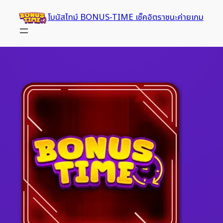
ข้าม
โบนัสไทม์ BONUS-TIME เช็คอัตราชนะค่ายเกม
ไป
ยัง
เนื้อหา