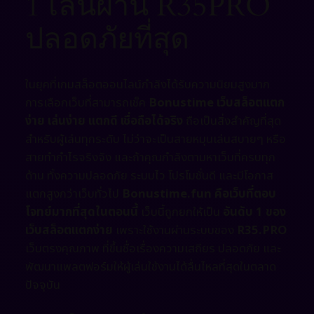
1 เล่นผ่าน R35PRO
ปลอดภัยที่สุด
ในยุคที่เกมสล็อตออนไลน์กำลังได้รับความนิยมสูงมาก
การเลือกเว็บที่สามารถเช็ค
Bonustime เว็บสล็อตแตก
ง่าย เล่นง่าย แตกดี เชื่อถือได้จริง
ถือเป็นสิ่งสำคัญที่สุด
สำหรับผู้เล่นทุกระดับ ไม่ว่าจะเป็นสายหมุนเล่นสบายๆ หรือ
สายทำกำไรจริงจัง และถ้าคุณกำลังตามหาเว็บที่ครบทุก
ด้าน ทั้งความปลอดภัย ระบบไว โปรโมชั่นดี และมีโอกาส
แตกสูงกว่าเว็บทั่วไป
Bonustime.fun คือเว็บที่ตอบ
โจทย์มากที่สุดในตอนนี้
เว็บนี้ถูกยกให้เป็น
อันดับ 1 ของ
เว็บสล็อตแตกง่าย
เพราะใช้งานผ่านระบบของ
R35.PRO
เว็บตรงคุณภาพ ที่ขึ้นชื่อเรื่องความเสถียร ปลอดภัย และ
พัฒนาแพลตฟอร์มให้ผู้เล่นใช้งานได้ลื่นไหลที่สุดในตลาด
ปัจจุบัน