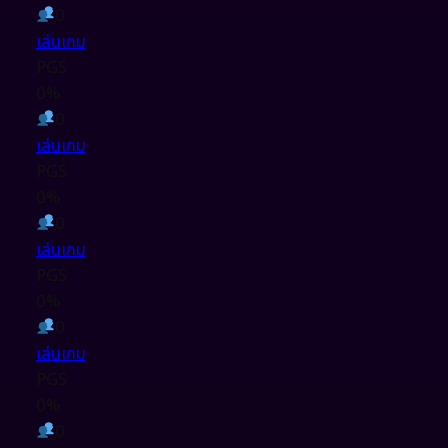
0
เล่นเกม
PGS
0%
0
เล่นเกม
PGS
0%
0
เล่นเกม
PGS
0%
0
เล่นเกม
PGS
0%
0