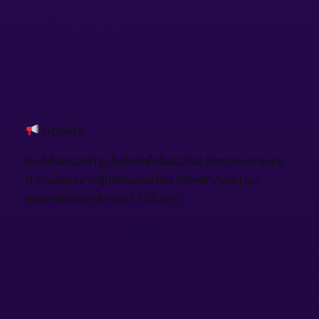
Update
ยินดีต้อนรับเข้าสู่ เว็บไซต์เช็คโบนัสไทม์ อัตราชนะค่ายเกม
คำนวนตรงจากผู้ใช้งานออนไลน์ [Sever-Asia] บน
แพลตฟอร์มพาร์ทเนอร์ r35.pro