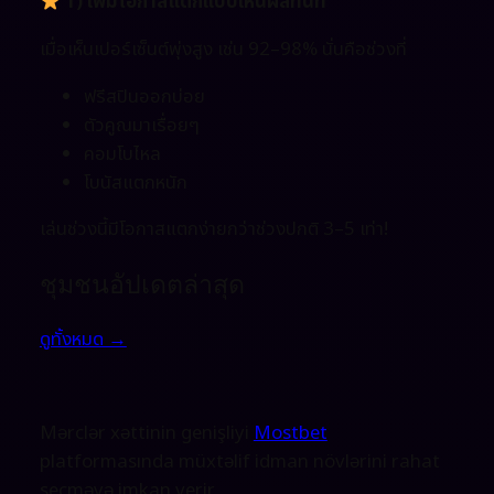
1) เพิ่มโอกาสแตกแบบเห็นผลทันที
เมื่อเห็นเปอร์เซ็นต์พุ่งสูง เช่น 92–98% นั่นคือช่วงที่
ฟรีสปินออกบ่อย
ตัวคูณมาเรื่อยๆ
คอมโบไหล
โบนัสแตกหนัก
เล่นช่วงนี้มีโอกาสแตกง่ายกว่าช่วงปกติ 3–5 เท่า!
ชุมชนอัปเดตล่าสุด
ดูทั้งหมด →
Mərclər xəttinin genişliyi
Mostbet
platformasında müxtəlif idman növlərini rahat
seçməyə imkan verir.