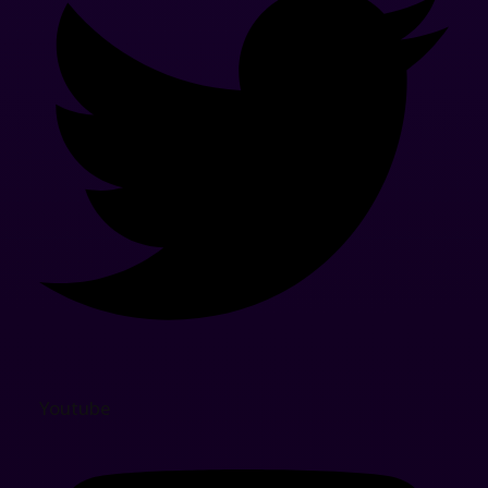
Youtube