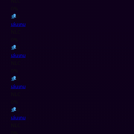
NLC
0%
0
เล่นเกม
NLC
0%
0
เล่นเกม
NLC
0%
0
เล่นเกม
NLC
0%
0
เล่นเกม
NLC
0%