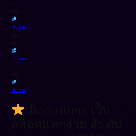
JILI
0%
0
เล่นเกม
JILI
0%
0
เล่นเกม
JILI
0%
0
เล่นเกม
Bonustime เว็บ
สล็อตแตกง่าย อันดับ