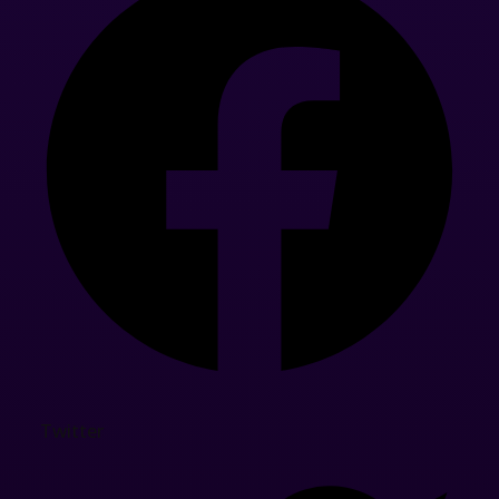
Twitter