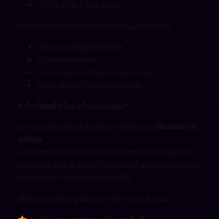
ต่ำกว่า 60% = ยังไม่ใช่เวลา
โบนัสไทม์ทำงานโดยการวิเคราะห์ข้อมูลหลายด้าน
จำนวนรอบที่ผู้เล่นเข้าโบนัส
ความถี่ของฟรีสปิน
อัตราการจ่ายรางวัลในแต่ละช่วงเวลา
จำนวนผู้เล่นที่กำลังชนะในขณะนั้น
ทำไมต้องเช็คโบนัสไทม์ก่อนเล่น?
เพราะการปั่นสล็อตไม่ใช่แค่ดวง แต่เป็นการ
เลือกเวลาให้
ถูกต้อง
เกมทุกเกมมีช่วงจังหวะการจ่ายที่แตกต่างกัน ถ้าคุณปั่น
ตอนเกมกำลังจ่าย คุณจะได้กำไรง่ายขึ้นหลายเท่าแต่ถ้าเล่น
ผิดช่วง คุณอาจเสียทุนโดยไม่จำเป็น
นี่คือเหตุผลที่ต้องดู Bonus-Time ก่อนเล่นเสมอ: