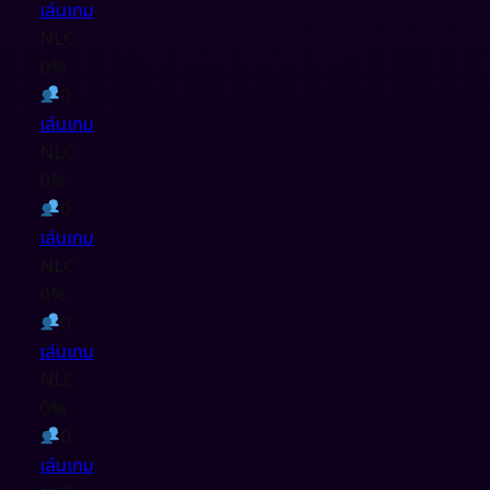
เล่นเกม
NLC
0%
0
เล่นเกม
NLC
0%
0
เล่นเกม
NLC
0%
0
เล่นเกม
NLC
0%
0
เล่นเกม