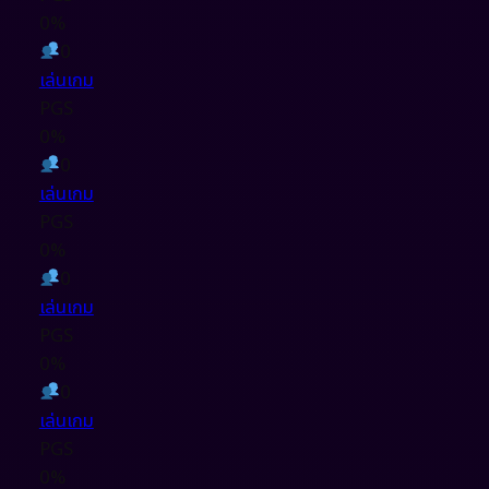
0%
0
เล่นเกม
PGS
0%
0
เล่นเกม
PGS
0%
0
เล่นเกม
PGS
0%
0
เล่นเกม
PGS
0%