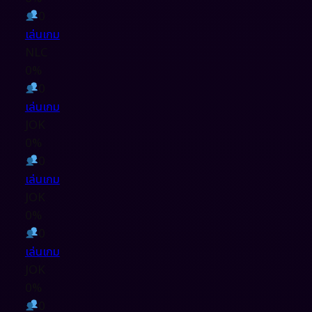
0
เล่นเกม
NLC
0%
0
เล่นเกม
JOK
0%
0
เล่นเกม
JOK
0%
0
เล่นเกม
JOK
0%
0