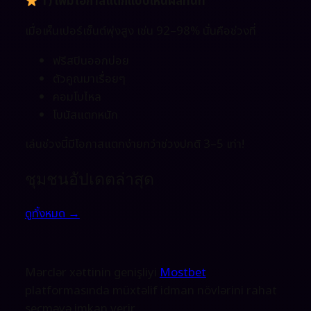
1) เพิ่มโอกาสแตกแบบเห็นผลทันที
เมื่อเห็นเปอร์เซ็นต์พุ่งสูง เช่น 92–98% นั่นคือช่วงที่
ฟรีสปินออกบ่อย
ตัวคูณมาเรื่อยๆ
คอมโบไหล
โบนัสแตกหนัก
เล่นช่วงนี้มีโอกาสแตกง่ายกว่าช่วงปกติ 3–5 เท่า!
ชุมชนอัปเดตล่าสุด
ดูทั้งหมด →
Mərclər xəttinin genişliyi
Mostbet
platformasında müxtəlif idman növlərini rahat
seçməyə imkan verir.