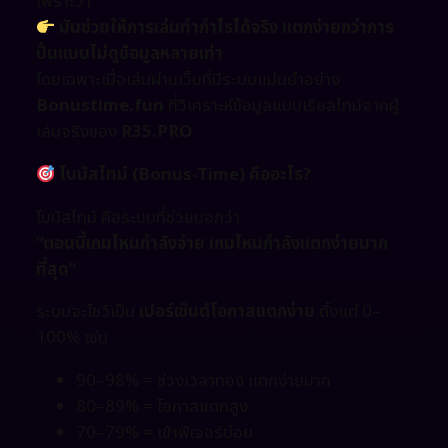
เพราะว่า
มันช่วยให้การเล่นทำกำไรได้จริง แตกง่ายกว่าการ
ปั่นแบบไม่ดูข้อมูลหลายเท่า
โดยเฉพาะเมื่อเล่นผ่านเว็บที่มีระบบแม่นยำอย่าง
Bonustime.fun
ที่วิเคราะห์ข้อมูลแบบเรียลไทม์จากผู้
เล่นจริงของ
R35.PRO
โบนัสไทม์ (Bonus-Time) คืออะไร?
โบนัสไทม์ คือระบบที่ช่วยบอกว่า
“ตอนนี้เกมไหนกำลังจ่าย เกมไหนกำลังแตกง่ายมาก
ที่สุด”
ระบบจะโชว์เป็น
เปอร์เซ็นต์โอกาสแตกง่าย
ตั้งแต่ 0–
100% เช่น
90–98% = ช่วงเวลาทอง แตกง่ายมาก
80–89% = โอกาสแตกสูง
70–79% = เข้าฟีเจอร์บ่อย