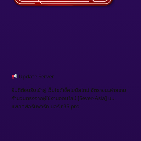
Update Server
ยินดีต้อนรับเข้าสู่ เว็บไซต์เช็คโบนัสไทม์ อัตราชนะค่ายเกม
คำนวนตรงจากผู้ใช้งานออนไลน์ [Sever-Asia] บน
แพลตฟอร์มพาร์ทเนอร์ r35.pro