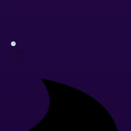
บิลถอน
ล่าสุด