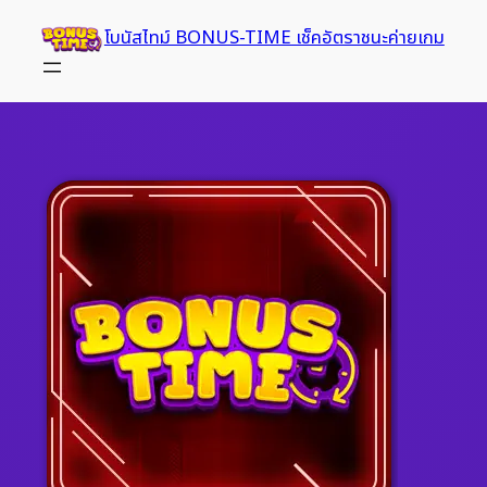
ข้าม
โบนัสไทม์ BONUS-TIME เช็คอัตราชนะค่ายเกม
ไป
ยัง
เนื้อหา