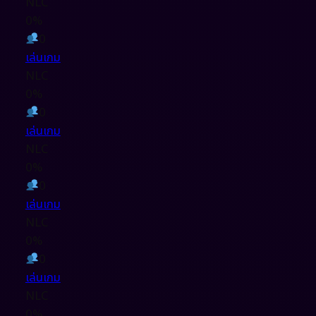
NLC
0%
0
เล่นเกม
NLC
0%
0
เล่นเกม
NLC
0%
0
เล่นเกม
NLC
0%
0
เล่นเกม
NLC
0%