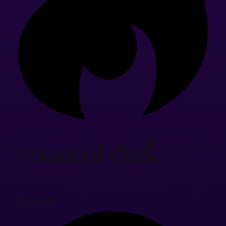
เกมแนะนำวันนี้
Facebook