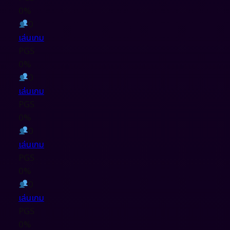
0%
0
เล่นเกม
PGS
0%
0
เล่นเกม
PGS
0%
0
เล่นเกม
PGS
0%
0
เล่นเกม
PGS
0%