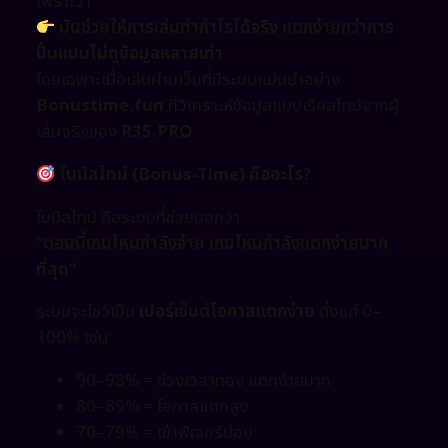
เพราะว่า
มันช่วยให้การเล่นทำกำไรได้จริง แตกง่ายกว่าการ
ปั่นแบบไม่ดูข้อมูลหลายเท่า
โดยเฉพาะเมื่อเล่นผ่านเว็บที่มีระบบแม่นยำอย่าง
Bonustime.fun
ที่วิเคราะห์ข้อมูลแบบเรียลไทม์จากผู้
เล่นจริงของ
R35.PRO
โบนัสไทม์ (Bonus-Time) คืออะไร?
โบนัสไทม์ คือระบบที่ช่วยบอกว่า
“ตอนนี้เกมไหนกำลังจ่าย เกมไหนกำลังแตกง่ายมาก
ที่สุด”
ระบบจะโชว์เป็น
เปอร์เซ็นต์โอกาสแตกง่าย
ตั้งแต่ 0–
100% เช่น
90–98% = ช่วงเวลาทอง แตกง่ายมาก
80–89% = โอกาสแตกสูง
70–79% = เข้าฟีเจอร์บ่อย