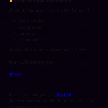
1) เพิ่มโอกาสแตกแบบเห็นผลทันที
เมื่อเห็นเปอร์เซ็นต์พุ่งสูง เช่น 92–98% นั่นคือช่วงที่
ฟรีสปินออกบ่อย
ตัวคูณมาเรื่อยๆ
คอมโบไหล
โบนัสแตกหนัก
เล่นช่วงนี้มีโอกาสแตกง่ายกว่าช่วงปกติ 3–5 เท่า!
ชุมชนอัปเดตล่าสุด
ดูทั้งหมด →
Mərclər xəttinin genişliyi
Mostbet
platformasında müxtəlif idman növlərini rahat
seçməyə imkan verir.