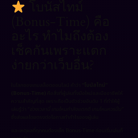
โบนัสไทม์
(Bonus-Time) คือ
อะไร ทำไมถึงต้อง
เช็คกันเพราะแตก
ง่ายกว่าเว็บอื่น?
ในโลกของเกมสล็อตออนไลน์ คำว่า
“โบนัสไทม์”
(Bonus-Time)
คือสิ่งที่ผู้เล่นทั้งมือใหม่และมืออาชีพให้
ความสำคัญที่สุด เพราะถือเป็นตัวช่วยอันดับ 1 ที่ทำให้ผู้
เล่นรู้ว่า “
ช่วงเวลานี้ เกมไหนกำลังแตกดี เกมไหนควรปั่น”
ซึ่งส่งผลโดยตรงต่อโอกาสทำกำไรของผู้เล่น
และเหตุผลที่ทุกคนต้องเช็ค Bonus-Time ก่อนเริ่มเล่นก็