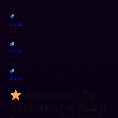
JILI
0%
0
เล่นเกม
JILI
0%
0
เล่นเกม
JILI
0%
0
เล่นเกม
Bonustime เว็บ
สล็อตแตกง่าย อันดับ