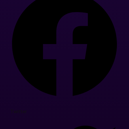
Twitter