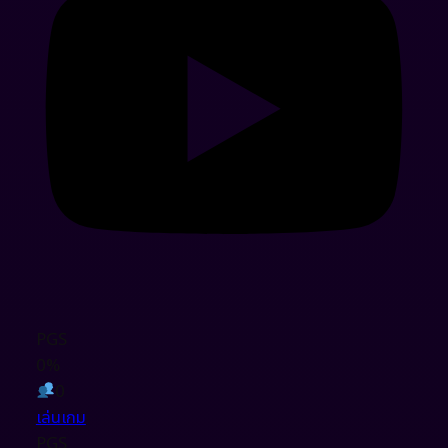
PGS
0%
0
เล่นเกม
PGS