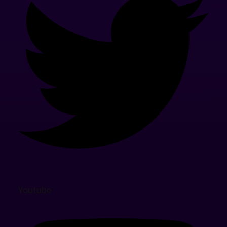
Youtube