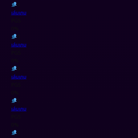
0
เล่นเกม
PGS
0%
0
เล่นเกม
PGS
0%
0
เล่นเกม
PGS
0%
0
เล่นเกม
PGS
0%
0