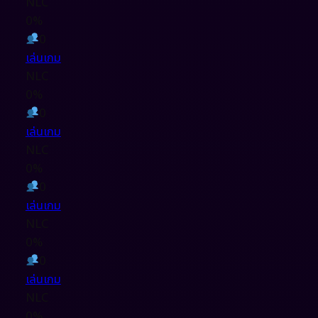
NLC
0%
0
เล่นเกม
NLC
0%
0
เล่นเกม
NLC
0%
0
เล่นเกม
NLC
0%
0
เล่นเกม
NLC
0%