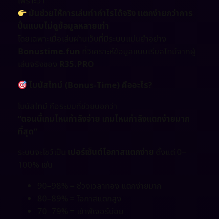
เพราะว่า
มันช่วยให้การเล่นทำกำไรได้จริง แตกง่ายกว่าการ
ปั่นแบบไม่ดูข้อมูลหลายเท่า
โดยเฉพาะเมื่อเล่นผ่านเว็บที่มีระบบแม่นยำอย่าง
Bonustime.fun
ที่วิเคราะห์ข้อมูลแบบเรียลไทม์จากผู้
เล่นจริงของ
R35.PRO
โบนัสไทม์ (Bonus-Time) คืออะไร?
โบนัสไทม์ คือระบบที่ช่วยบอกว่า
“ตอนนี้เกมไหนกำลังจ่าย เกมไหนกำลังแตกง่ายมาก
ที่สุด”
ระบบจะโชว์เป็น
เปอร์เซ็นต์โอกาสแตกง่าย
ตั้งแต่ 0–
100% เช่น
90–98% = ช่วงเวลาทอง แตกง่ายมาก
80–89% = โอกาสแตกสูง
70–79% = เข้าฟีเจอร์บ่อย