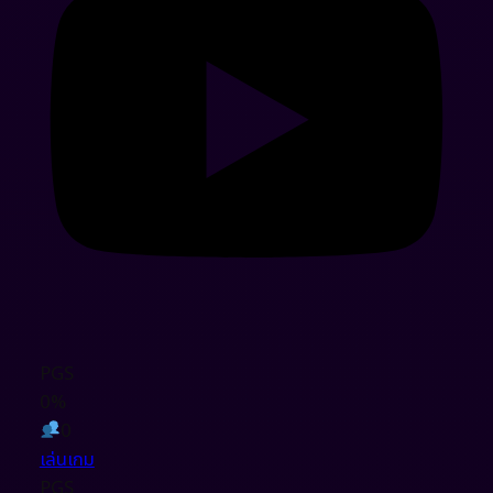
PGS
0%
0
เล่นเกม
PGS