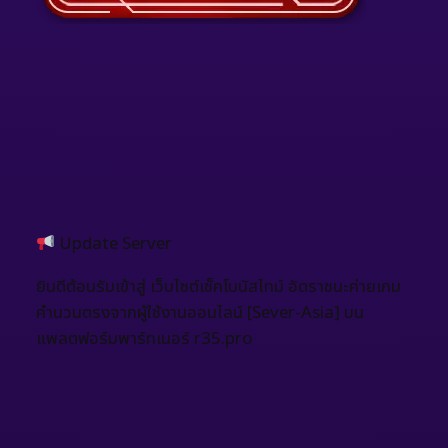
Update Server
ยินดีต้อนรับเข้าสู่ เว็บไซต์เช็คโบนัสไทม์ อัตราชนะค่ายเกม
คำนวนตรงจากผู้ใช้งานออนไลน์ [Sever-Asia] บน
แพลตฟอร์มพาร์ทเนอร์ r35.pro