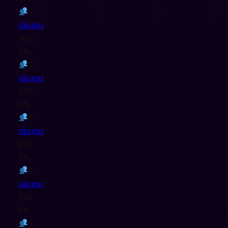
0
เล่นเกม
NLC
0%
0
เล่นเกม
JOK
0%
0
เล่นเกม
JOK
0%
0
เล่นเกม
JOK
0%
0