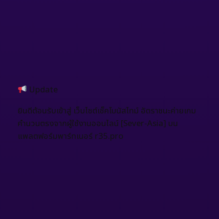
Update
ยินดีต้อนรับเข้าสู่ เว็บไซต์เช็คโบนัสไทม์ อัตราชนะค่ายเกม
คำนวนตรงจากผู้ใช้งานออนไลน์ [Sever-Asia] บน
แพลตฟอร์มพาร์ทเนอร์ r35.pro