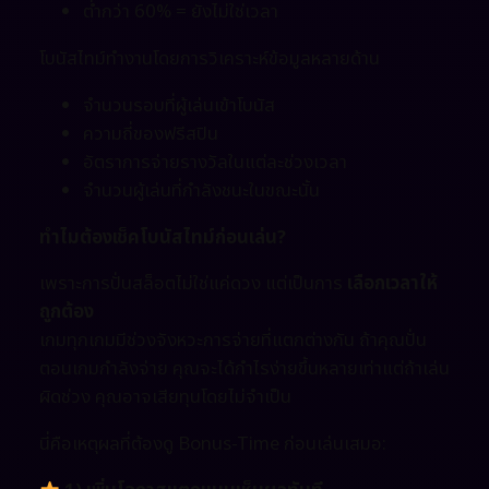
ต่ำกว่า 60% = ยังไม่ใช่เวลา
โบนัสไทม์ทำงานโดยการวิเคราะห์ข้อมูลหลายด้าน
จำนวนรอบที่ผู้เล่นเข้าโบนัส
ความถี่ของฟรีสปิน
อัตราการจ่ายรางวัลในแต่ละช่วงเวลา
จำนวนผู้เล่นที่กำลังชนะในขณะนั้น
ทำไมต้องเช็คโบนัสไทม์ก่อนเล่น?
เพราะการปั่นสล็อตไม่ใช่แค่ดวง แต่เป็นการ
เลือกเวลาให้
ถูกต้อง
เกมทุกเกมมีช่วงจังหวะการจ่ายที่แตกต่างกัน ถ้าคุณปั่น
ตอนเกมกำลังจ่าย คุณจะได้กำไรง่ายขึ้นหลายเท่าแต่ถ้าเล่น
ผิดช่วง คุณอาจเสียทุนโดยไม่จำเป็น
นี่คือเหตุผลที่ต้องดู Bonus-Time ก่อนเล่นเสมอ: