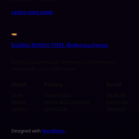
casino med swish
โบนัสไทม์ BONUS-TIME เช็คอัตราชนะค่ายเกม
โบนัสไทม์ เกมมือถือออนไลน์ เช็คอัตราชนะ เกมดังค่ายเกมครบ
ทดลองเล่นฟรี มากว่า 3,000 ค่ายเกม
About
Privacy
Social
Team
Privacy Policy
Facebook
History
Terms and Conditions
Instagram
Careers
Contact Us
Twitter/X
Designed with
WordPress