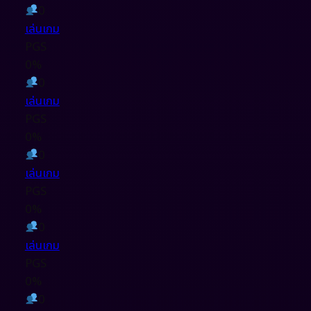
0
เล่นเกม
PGS
0%
0
เล่นเกม
PGS
0%
0
เล่นเกม
PGS
0%
0
เล่นเกม
PGS
0%
0