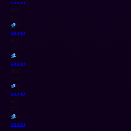
เล่นเกม
NLC
0%
0
เล่นเกม
NLC
0%
0
เล่นเกม
NLC
0%
0
เล่นเกม
NLC
0%
0
เล่นเกม