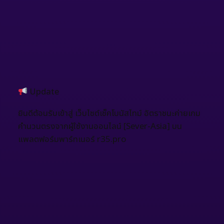
Update
ยินดีต้อนรับเข้าสู่ เว็บไซต์เช็คโบนัสไทม์ อัตราชนะค่ายเกม
คำนวนตรงจากผู้ใช้งานออนไลน์ [Sever-Asia] บน
แพลตฟอร์มพาร์ทเนอร์ r35.pro