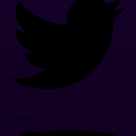
Youtube