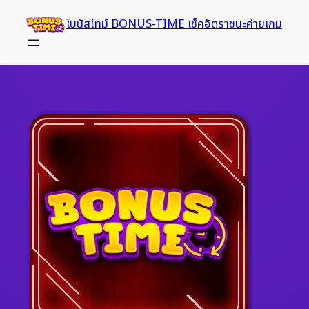
ข้าม
โบนัสไทม์ BONUS-TIME เช็คอัตราชนะค่ายเกม
ไป
ยัง
เนื้อหา