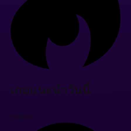
เกมแนะนำวันนี้
Facebook