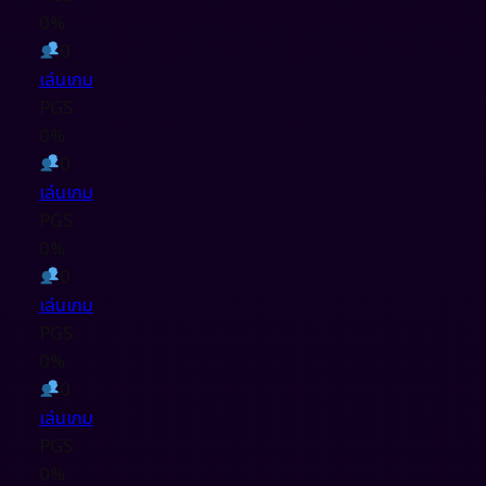
0%
0
เล่นเกม
PGS
0%
0
เล่นเกม
PGS
0%
0
เล่นเกม
PGS
0%
0
เล่นเกม
PGS
0%