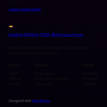
casino med swish
โบนัสไทม์ BONUS-TIME เช็คอัตราชนะค่ายเกม
โบนัสไทม์ เกมมือถือออนไลน์ เช็คอัตราชนะ เกมดังค่ายเกมครบ
ทดลองเล่นฟรี มากว่า 3,000 ค่ายเกม
About
Privacy
Social
Team
Privacy Policy
Facebook
History
Terms and Conditions
Instagram
Careers
Contact Us
Twitter/X
Designed with
WordPress