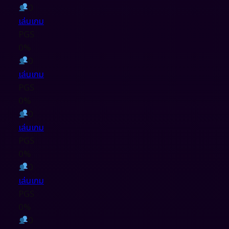
0
เล่นเกม
PGS
0%
0
เล่นเกม
PGS
0%
0
เล่นเกม
PGS
0%
0
เล่นเกม
PGS
0%
0