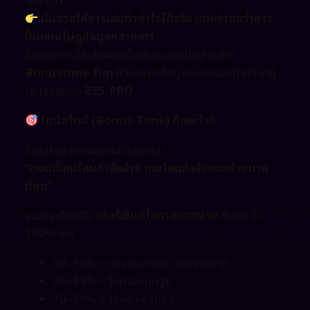
เพราะว่า
มันช่วยให้การเล่นทำกำไรได้จริง แตกง่ายกว่าการ
ปั่นแบบไม่ดูข้อมูลหลายเท่า
โดยเฉพาะเมื่อเล่นผ่านเว็บที่มีระบบแม่นยำอย่าง
Bonustime.fun
ที่วิเคราะห์ข้อมูลแบบเรียลไทม์จากผู้
เล่นจริงของ
R35.PRO
โบนัสไทม์ (Bonus-Time) คืออะไร?
โบนัสไทม์ คือระบบที่ช่วยบอกว่า
“ตอนนี้เกมไหนกำลังจ่าย เกมไหนกำลังแตกง่ายมาก
ที่สุด”
ระบบจะโชว์เป็น
เปอร์เซ็นต์โอกาสแตกง่าย
ตั้งแต่ 0–
100% เช่น
90–98% = ช่วงเวลาทอง แตกง่ายมาก
80–89% = โอกาสแตกสูง
70–79% = เข้าฟีเจอร์บ่อย