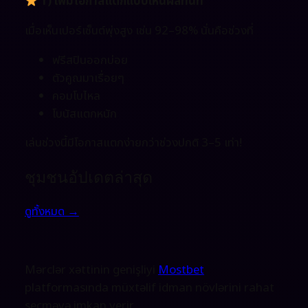
1) เพิ่มโอกาสแตกแบบเห็นผลทันที
เมื่อเห็นเปอร์เซ็นต์พุ่งสูง เช่น 92–98% นั่นคือช่วงที่
ฟรีสปินออกบ่อย
ตัวคูณมาเรื่อยๆ
คอมโบไหล
โบนัสแตกหนัก
เล่นช่วงนี้มีโอกาสแตกง่ายกว่าช่วงปกติ 3–5 เท่า!
ชุมชนอัปเดตล่าสุด
ดูทั้งหมด →
Mərclər xəttinin genişliyi
Mostbet
platformasında müxtəlif idman növlərini rahat
seçməyə imkan verir.