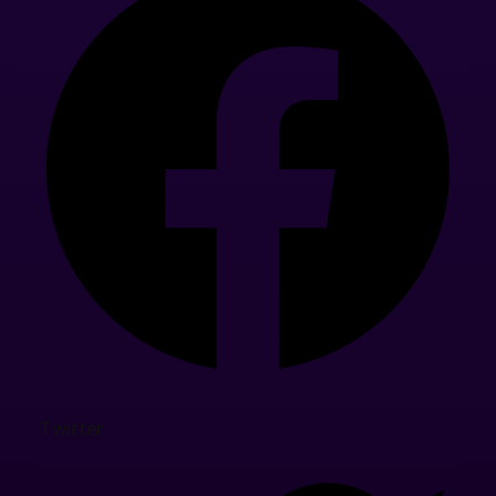
Twitter