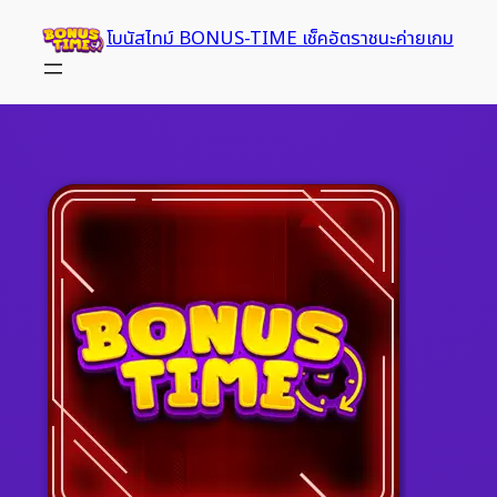
ข้าม
โบนัสไทม์ BONUS-TIME เช็คอัตราชนะค่ายเกม
ไป
ยัง
เนื้อหา