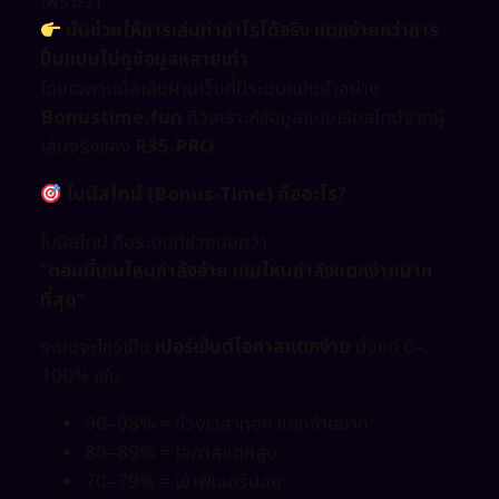
เพราะว่า
มันช่วยให้การเล่นทำกำไรได้จริง แตกง่ายกว่าการ
ปั่นแบบไม่ดูข้อมูลหลายเท่า
โดยเฉพาะเมื่อเล่นผ่านเว็บที่มีระบบแม่นยำอย่าง
Bonustime.fun
ที่วิเคราะห์ข้อมูลแบบเรียลไทม์จากผู้
เล่นจริงของ
R35.PRO
โบนัสไทม์ (Bonus-Time) คืออะไร?
โบนัสไทม์ คือระบบที่ช่วยบอกว่า
“ตอนนี้เกมไหนกำลังจ่าย เกมไหนกำลังแตกง่ายมาก
ที่สุด”
ระบบจะโชว์เป็น
เปอร์เซ็นต์โอกาสแตกง่าย
ตั้งแต่ 0–
100% เช่น
90–98% = ช่วงเวลาทอง แตกง่ายมาก
80–89% = โอกาสแตกสูง
70–79% = เข้าฟีเจอร์บ่อย