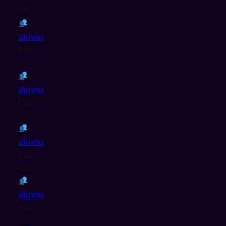
0%
0
เล่นเกม
PGS
0%
0
เล่นเกม
PGS
0%
0
เล่นเกม
PGS
0%
0
เล่นเกม
PGS
0%