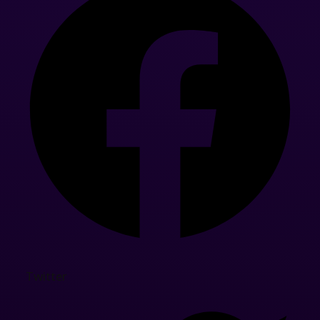
Twitter