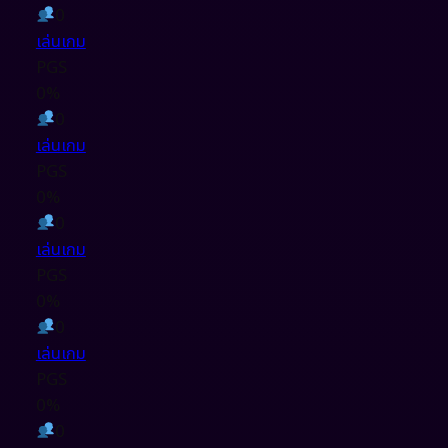
0
เล่นเกม
PGS
0%
0
เล่นเกม
PGS
0%
0
เล่นเกม
PGS
0%
0
เล่นเกม
PGS
0%
0