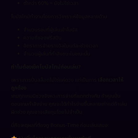
ต่ำกว่า 60% = ยังไม่ใช่เวลา
โบนัสไทม์ทำงานโดยการวิเคราะห์ข้อมูลหลายด้าน
จำนวนรอบที่ผู้เล่นเข้าโบนัส
ความถี่ของฟรีสปิน
อัตราการจ่ายรางวัลในแต่ละช่วงเวลา
จำนวนผู้เล่นที่กำลังชนะในขณะนั้น
ทำไมต้องเช็คโบนัสไทม์ก่อนเล่น?
เพราะการปั่นสล็อตไม่ใช่แค่ดวง แต่เป็นการ
เลือกเวลาให้
ถูกต้อง
เกมทุกเกมมีช่วงจังหวะการจ่ายที่แตกต่างกัน ถ้าคุณปั่น
ตอนเกมกำลังจ่าย คุณจะได้กำไรง่ายขึ้นหลายเท่าแต่ถ้าเล่น
ผิดช่วง คุณอาจเสียทุนโดยไม่จำเป็น
นี่คือเหตุผลที่ต้องดู Bonus-Time ก่อนเล่นเสมอ: