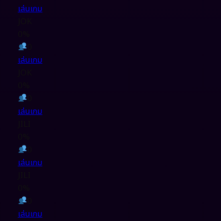
เล่นเกม
JOK
0%
0
เล่นเกม
JOK
0%
0
เล่นเกม
JILI
0%
0
เล่นเกม
JILI
0%
0
เล่นเกม