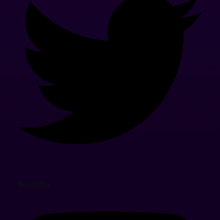
Youtube