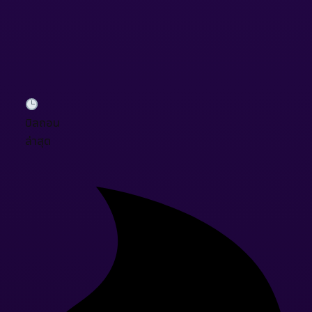
บิลถอน
ล่าสุด