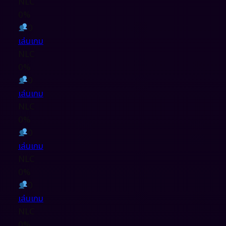
NLC
0%
0
เล่นเกม
NLC
0%
0
เล่นเกม
NLC
0%
0
เล่นเกม
NLC
0%
0
เล่นเกม
NLC
0%