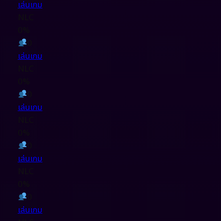
เล่นเกม
NLC
0%
0
เล่นเกม
NLC
0%
0
เล่นเกม
NLC
0%
0
เล่นเกม
NLC
0%
0
เล่นเกม