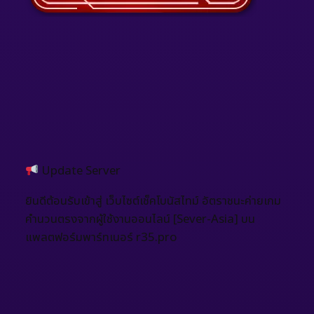
Update Server
ยินดีต้อนรับเข้าสู่ เว็บไซต์เช็คโบนัสไทม์ อัตราชนะค่ายเกม
คำนวนตรงจากผู้ใช้งานออนไลน์ [Sever-Asia] บน
แพลตฟอร์มพาร์ทเนอร์ r35.pro