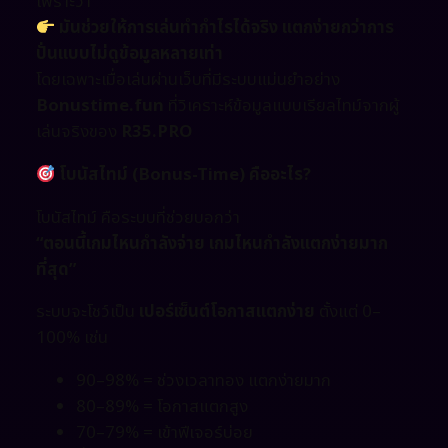
เพราะว่า
มันช่วยให้การเล่นทำกำไรได้จริง แตกง่ายกว่าการ
ปั่นแบบไม่ดูข้อมูลหลายเท่า
โดยเฉพาะเมื่อเล่นผ่านเว็บที่มีระบบแม่นยำอย่าง
Bonustime.fun
ที่วิเคราะห์ข้อมูลแบบเรียลไทม์จากผู้
เล่นจริงของ
R35.PRO
โบนัสไทม์ (Bonus-Time) คืออะไร?
โบนัสไทม์ คือระบบที่ช่วยบอกว่า
“ตอนนี้เกมไหนกำลังจ่าย เกมไหนกำลังแตกง่ายมาก
ที่สุด”
ระบบจะโชว์เป็น
เปอร์เซ็นต์โอกาสแตกง่าย
ตั้งแต่ 0–
100% เช่น
90–98% = ช่วงเวลาทอง แตกง่ายมาก
80–89% = โอกาสแตกสูง
70–79% = เข้าฟีเจอร์บ่อย