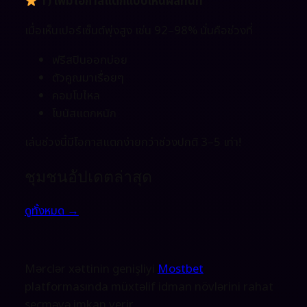
1) เพิ่มโอกาสแตกแบบเห็นผลทันที
เมื่อเห็นเปอร์เซ็นต์พุ่งสูง เช่น 92–98% นั่นคือช่วงที่
ฟรีสปินออกบ่อย
ตัวคูณมาเรื่อยๆ
คอมโบไหล
โบนัสแตกหนัก
เล่นช่วงนี้มีโอกาสแตกง่ายกว่าช่วงปกติ 3–5 เท่า!
ชุมชนอัปเดตล่าสุด
ดูทั้งหมด →
Mərclər xəttinin genişliyi
Mostbet
platformasında müxtəlif idman növlərini rahat
seçməyə imkan verir.