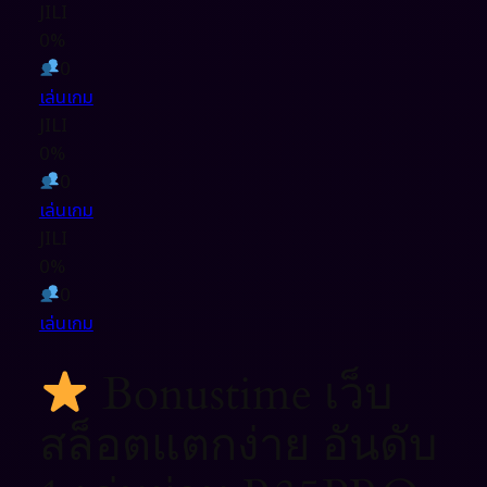
JILI
0%
0
เล่นเกม
JILI
0%
0
เล่นเกม
JILI
0%
0
เล่นเกม
Bonustime เว็บ
สล็อตแตกง่าย อันดับ