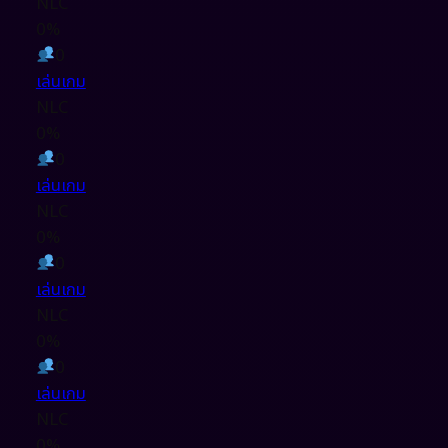
NLC
0%
0
เล่นเกม
NLC
0%
0
เล่นเกม
NLC
0%
0
เล่นเกม
NLC
0%
0
เล่นเกม
NLC
0%