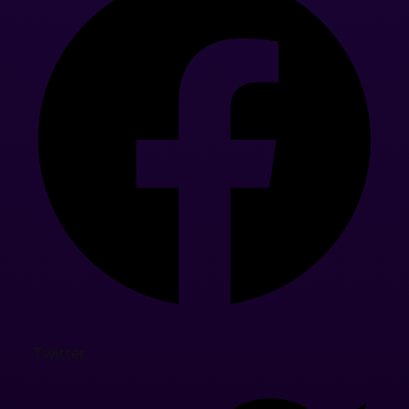
Twitter