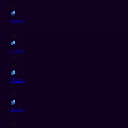
0%
0
เล่นเกม
PGS
0%
0
เล่นเกม
PGS
0%
0
เล่นเกม
PGS
0%
0
เล่นเกม
PGS
0%