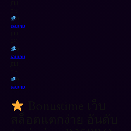
JILI
0%
0
เล่นเกม
JILI
0%
0
เล่นเกม
JILI
0%
0
เล่นเกม
Bonustime เว็บ
สล็อตแตกง่าย อันดับ