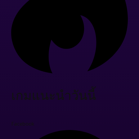
เกมแนะนำวันนี้
Facebook