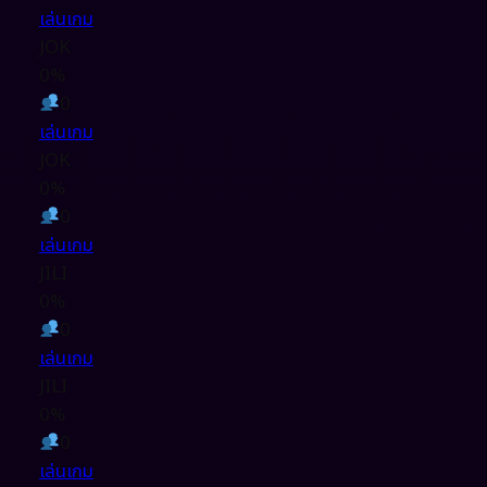
เล่นเกม
JOK
0%
0
เล่นเกม
JOK
0%
0
เล่นเกม
JILI
0%
0
เล่นเกม
JILI
0%
0
เล่นเกม