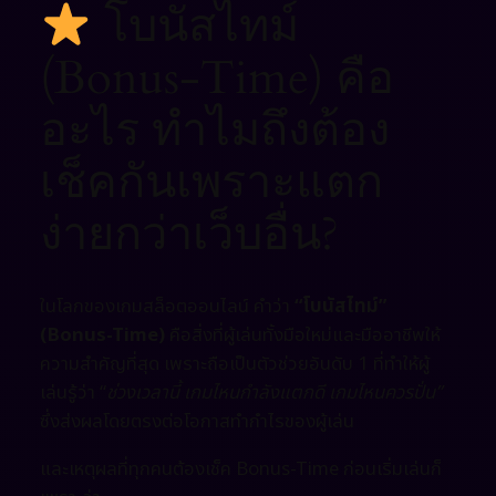
โบนัสไทม์
(Bonus-Time) คือ
อะไร ทำไมถึงต้อง
เช็คกันเพราะแตก
ง่ายกว่าเว็บอื่น?
ในโลกของเกมสล็อตออนไลน์ คำว่า
“โบนัสไทม์”
(Bonus-Time)
คือสิ่งที่ผู้เล่นทั้งมือใหม่และมืออาชีพให้
ความสำคัญที่สุด เพราะถือเป็นตัวช่วยอันดับ 1 ที่ทำให้ผู้
เล่นรู้ว่า “
ช่วงเวลานี้ เกมไหนกำลังแตกดี เกมไหนควรปั่น”
ซึ่งส่งผลโดยตรงต่อโอกาสทำกำไรของผู้เล่น
และเหตุผลที่ทุกคนต้องเช็ค Bonus-Time ก่อนเริ่มเล่นก็