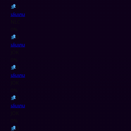
0
เล่นเกม
NLC
0%
0
เล่นเกม
JOK
0%
0
เล่นเกม
JOK
0%
0
เล่นเกม
JOK
0%
0