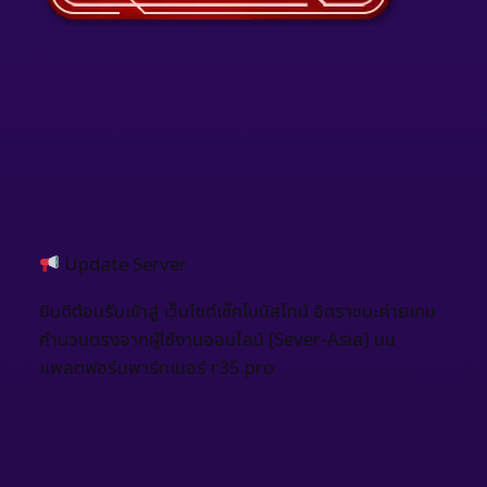
Update Server
ยินดีต้อนรับเข้าสู่ เว็บไซต์เช็คโบนัสไทม์ อัตราชนะค่ายเกม
คำนวนตรงจากผู้ใช้งานออนไลน์ [Sever-Asia] บน
แพลตฟอร์มพาร์ทเนอร์ r35.pro