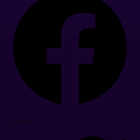
Twitter