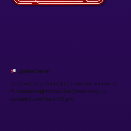
Update Server
ยินดีต้อนรับเข้าสู่ เว็บไซต์เช็คโบนัสไทม์ อัตราชนะค่ายเกม
คำนวนตรงจากผู้ใช้งานออนไลน์ [Sever-Asia] บน
แพลตฟอร์มพาร์ทเนอร์ r35.pro