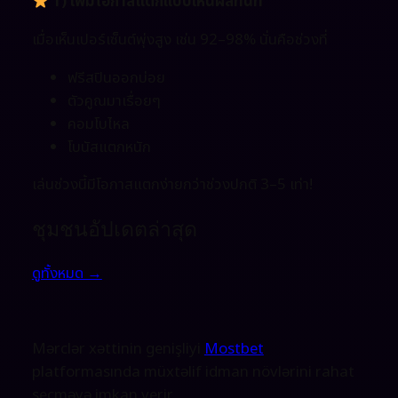
1) เพิ่มโอกาสแตกแบบเห็นผลทันที
เมื่อเห็นเปอร์เซ็นต์พุ่งสูง เช่น 92–98% นั่นคือช่วงที่
ฟรีสปินออกบ่อย
ตัวคูณมาเรื่อยๆ
คอมโบไหล
โบนัสแตกหนัก
เล่นช่วงนี้มีโอกาสแตกง่ายกว่าช่วงปกติ 3–5 เท่า!
ชุมชนอัปเดตล่าสุด
ดูทั้งหมด →
Mərclər xəttinin genişliyi
Mostbet
platformasında müxtəlif idman növlərini rahat
seçməyə imkan verir.