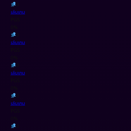
0
เล่นเกม
PGS
0%
0
เล่นเกม
PGS
0%
0
เล่นเกม
PGS
0%
0
เล่นเกม
PGS
0%
0