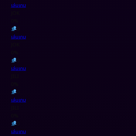
เล่นเกม
JOK
0%
0
เล่นเกม
JOK
0%
0
เล่นเกม
JILI
0%
0
เล่นเกม
JILI
0%
0
เล่นเกม