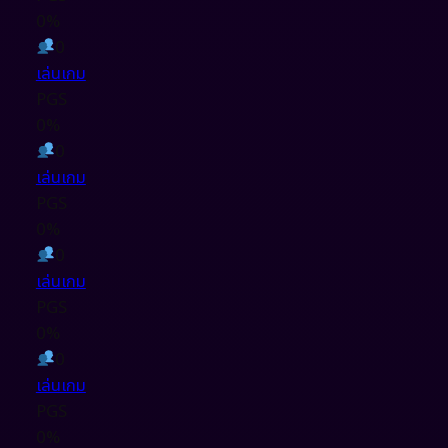
0%
0
เล่นเกม
PGS
0%
0
เล่นเกม
PGS
0%
0
เล่นเกม
PGS
0%
0
เล่นเกม
PGS
0%