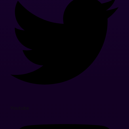
Youtube