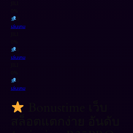
JILI
0%
0
เล่นเกม
JILI
0%
0
เล่นเกม
JILI
0%
0
เล่นเกม
Bonustime เว็บ
สล็อตแตกง่าย อันดับ