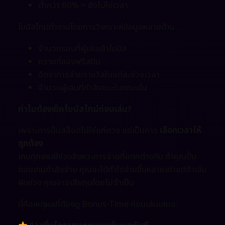
ต่ำกว่า 60% = ยังไม่ใช่เวลา
โบนัสไทม์ทำงานโดยการวิเคราะห์ข้อมูลหลายด้าน
จำนวนรอบที่ผู้เล่นเข้าโบนัส
ความถี่ของฟรีสปิน
อัตราการจ่ายรางวัลในแต่ละช่วงเวลา
จำนวนผู้เล่นที่กำลังชนะในขณะนั้น
ทำไมต้องเช็คโบนัสไทม์ก่อนเล่น?
เพราะการปั่นสล็อตไม่ใช่แค่ดวง แต่เป็นการ
เลือกเวลาให้
ถูกต้อง
เกมทุกเกมมีช่วงจังหวะการจ่ายที่แตกต่างกัน ถ้าคุณปั่น
ตอนเกมกำลังจ่าย คุณจะได้กำไรง่ายขึ้นหลายเท่าแต่ถ้าเล่น
ผิดช่วง คุณอาจเสียทุนโดยไม่จำเป็น
นี่คือเหตุผลที่ต้องดู Bonus-Time ก่อนเล่นเสมอ: