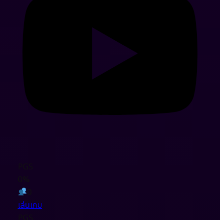
PGS
0%
0
เล่นเกม
PGS