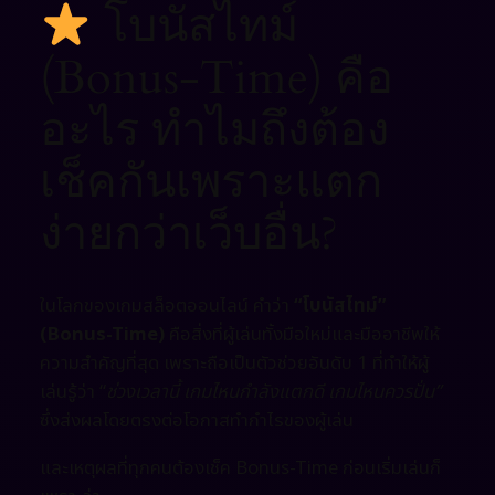
โบนัสไทม์
(Bonus-Time) คือ
อะไร ทำไมถึงต้อง
เช็คกันเพราะแตก
ง่ายกว่าเว็บอื่น?
ในโลกของเกมสล็อตออนไลน์ คำว่า
“โบนัสไทม์”
(Bonus-Time)
คือสิ่งที่ผู้เล่นทั้งมือใหม่และมืออาชีพให้
ความสำคัญที่สุด เพราะถือเป็นตัวช่วยอันดับ 1 ที่ทำให้ผู้
เล่นรู้ว่า “
ช่วงเวลานี้ เกมไหนกำลังแตกดี เกมไหนควรปั่น”
ซึ่งส่งผลโดยตรงต่อโอกาสทำกำไรของผู้เล่น
และเหตุผลที่ทุกคนต้องเช็ค Bonus-Time ก่อนเริ่มเล่นก็