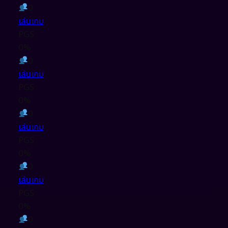
0
เล่นเกม
PGS
0%
0
เล่นเกม
PGS
0%
0
เล่นเกม
PGS
0%
0
เล่นเกม
PGS
0%
0