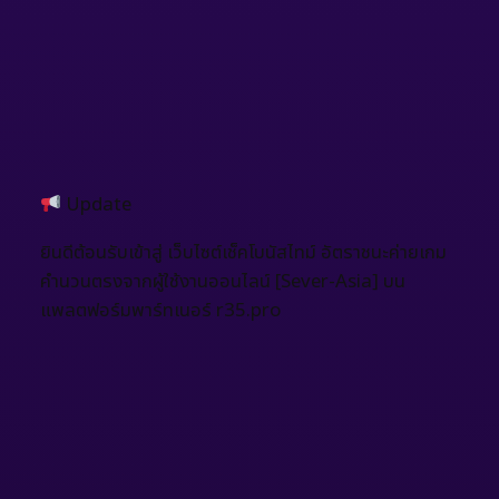
Update
ยินดีต้อนรับเข้าสู่ เว็บไซต์เช็คโบนัสไทม์ อัตราชนะค่ายเกม
คำนวนตรงจากผู้ใช้งานออนไลน์ [Sever-Asia] บน
แพลตฟอร์มพาร์ทเนอร์ r35.pro