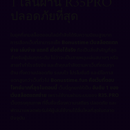
1 เล่นผ่าน R35PRO
ปลอดภัยที่สุด
ในยุคที่เกมสล็อตออนไลน์กำลังได้รับความนิยมสูงมาก
การเลือกเว็บที่สามารถเช็ค
Bonustime เว็บสล็อตแตก
ง่าย เล่นง่าย แตกดี เชื่อถือได้จริง
ถือเป็นสิ่งสำคัญที่สุด
สำหรับผู้เล่นทุกระดับ ไม่ว่าจะเป็นสายหมุนเล่นสบายๆ หรือ
สายทำกำไรจริงจัง และถ้าคุณกำลังตามหาเว็บที่ครบทุก
ด้าน ทั้งความปลอดภัย ระบบไว โปรโมชั่นดี และมีโอกาส
แตกสูงกว่าเว็บทั่วไป
Bonustime.fun คือเว็บที่ตอบ
โจทย์มากที่สุดในตอนนี้
เว็บนี้ถูกยกให้เป็น
อันดับ 1 ของ
เว็บสล็อตแตกง่าย
เพราะใช้งานผ่านระบบของ
R35.PRO
เว็บตรงคุณภาพ ที่ขึ้นชื่อเรื่องความเสถียร ปลอดภัย และ
พัฒนาแพลตฟอร์มให้ผู้เล่นใช้งานได้ลื่นไหลที่สุดในตลาด
ปัจจุบัน