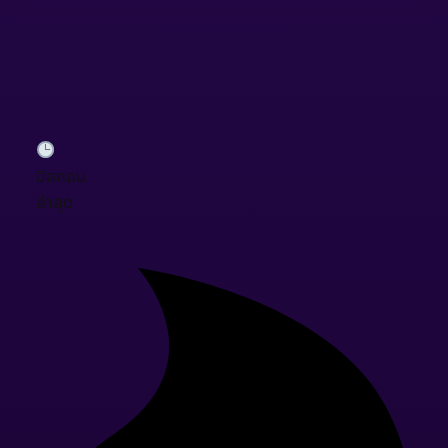
บิลถอน
ล่าสุด