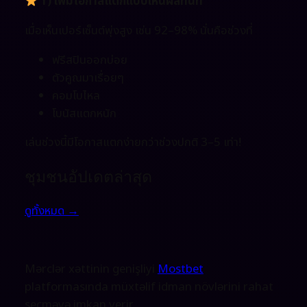
1) เพิ่มโอกาสแตกแบบเห็นผลทันที
เมื่อเห็นเปอร์เซ็นต์พุ่งสูง เช่น 92–98% นั่นคือช่วงที่
ฟรีสปินออกบ่อย
ตัวคูณมาเรื่อยๆ
คอมโบไหล
โบนัสแตกหนัก
เล่นช่วงนี้มีโอกาสแตกง่ายกว่าช่วงปกติ 3–5 เท่า!
ชุมชนอัปเดตล่าสุด
ดูทั้งหมด →
Mərclər xəttinin genişliyi
Mostbet
platformasında müxtəlif idman növlərini rahat
seçməyə imkan verir.