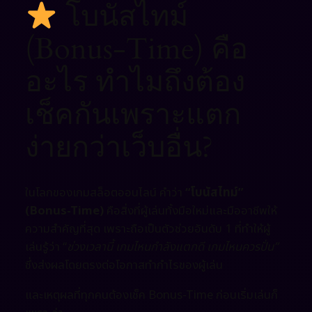
โบนัสไทม์
(Bonus-Time) คือ
อะไร ทำไมถึงต้อง
เช็คกันเพราะแตก
ง่ายกว่าเว็บอื่น?
ในโลกของเกมสล็อตออนไลน์ คำว่า
“โบนัสไทม์”
(Bonus-Time)
คือสิ่งที่ผู้เล่นทั้งมือใหม่และมืออาชีพให้
ความสำคัญที่สุด เพราะถือเป็นตัวช่วยอันดับ 1 ที่ทำให้ผู้
เล่นรู้ว่า “
ช่วงเวลานี้ เกมไหนกำลังแตกดี เกมไหนควรปั่น”
ซึ่งส่งผลโดยตรงต่อโอกาสทำกำไรของผู้เล่น
และเหตุผลที่ทุกคนต้องเช็ค Bonus-Time ก่อนเริ่มเล่นก็