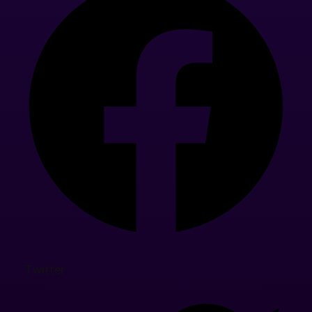
Twitter