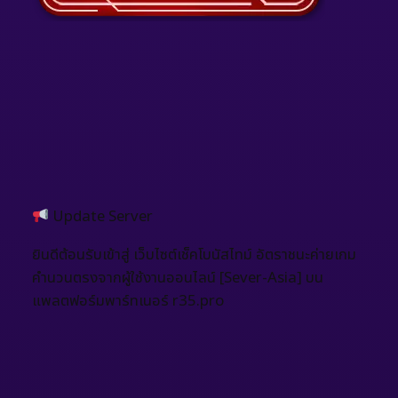
Update Server
ยินดีต้อนรับเข้าสู่ เว็บไซต์เช็คโบนัสไทม์ อัตราชนะค่ายเกม
คำนวนตรงจากผู้ใช้งานออนไลน์ [Sever-Asia] บน
แพลตฟอร์มพาร์ทเนอร์ r35.pro