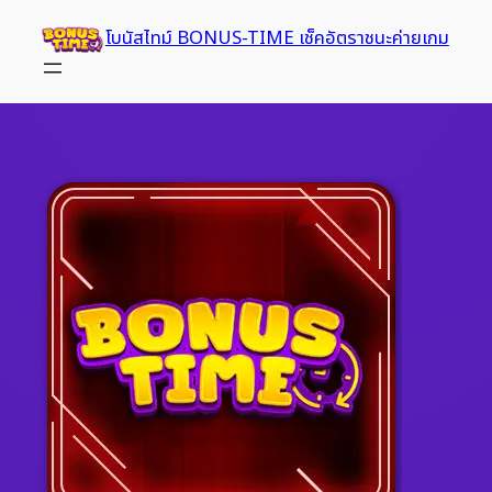
ข้าม
โบนัสไทม์ BONUS-TIME เช็คอัตราชนะค่ายเกม
ไป
ยัง
เนื้อหา