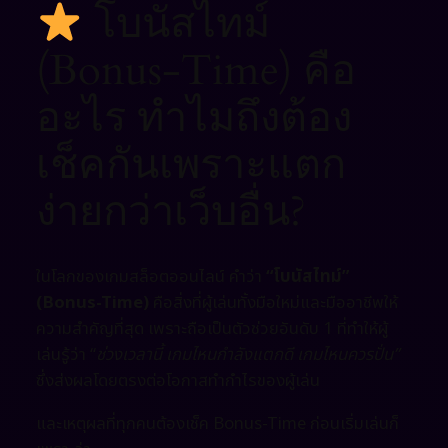
โบนัสไทม์
(Bonus-Time) คือ
อะไร ทำไมถึงต้อง
เช็คกันเพราะแตก
ง่ายกว่าเว็บอื่น?
ในโลกของเกมสล็อตออนไลน์ คำว่า
“โบนัสไทม์”
(Bonus-Time)
คือสิ่งที่ผู้เล่นทั้งมือใหม่และมืออาชีพให้
ความสำคัญที่สุด เพราะถือเป็นตัวช่วยอันดับ 1 ที่ทำให้ผู้
เล่นรู้ว่า “
ช่วงเวลานี้ เกมไหนกำลังแตกดี เกมไหนควรปั่น”
ซึ่งส่งผลโดยตรงต่อโอกาสทำกำไรของผู้เล่น
และเหตุผลที่ทุกคนต้องเช็ค Bonus-Time ก่อนเริ่มเล่นก็