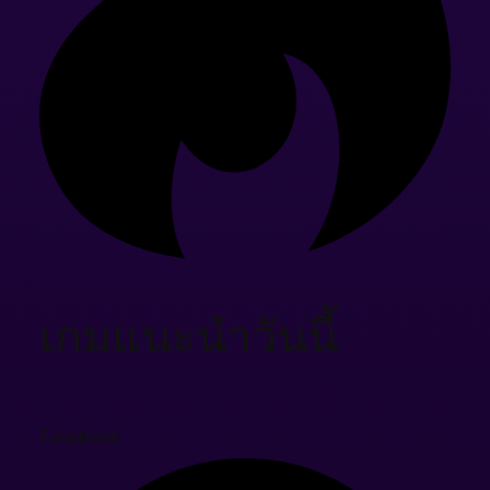
เกมแนะนำวันนี้
Facebook