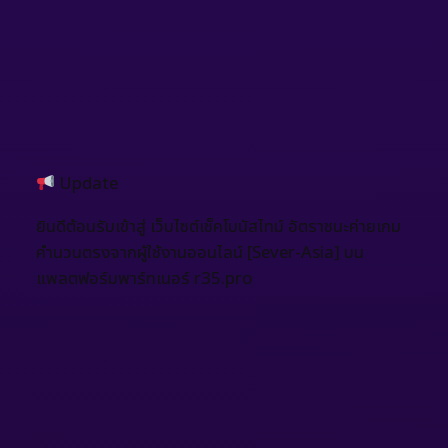
Update
ยินดีต้อนรับเข้าสู่ เว็บไซต์เช็คโบนัสไทม์ อัตราชนะค่ายเกม
คำนวนตรงจากผู้ใช้งานออนไลน์ [Sever-Asia] บน
แพลตฟอร์มพาร์ทเนอร์ r35.pro