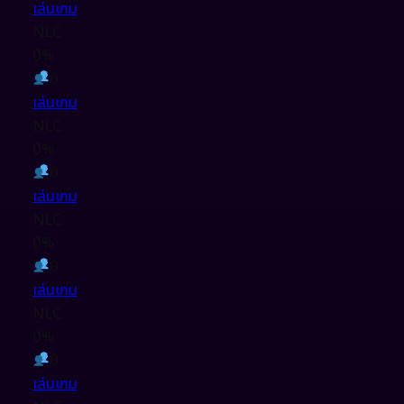
เล่นเกม
NLC
0%
0
เล่นเกม
NLC
0%
0
เล่นเกม
NLC
0%
0
เล่นเกม
NLC
0%
0
เล่นเกม