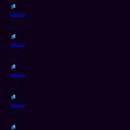
0
เล่นเกม
NLC
0%
0
เล่นเกม
JOK
0%
0
เล่นเกม
JOK
0%
0
เล่นเกม
JOK
0%
0