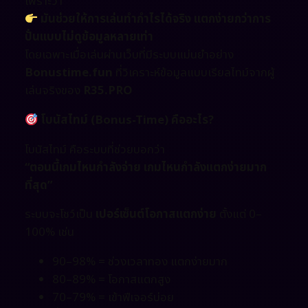
เพราะว่า
มันช่วยให้การเล่นทำกำไรได้จริง แตกง่ายกว่าการ
ปั่นแบบไม่ดูข้อมูลหลายเท่า
โดยเฉพาะเมื่อเล่นผ่านเว็บที่มีระบบแม่นยำอย่าง
Bonustime.fun
ที่วิเคราะห์ข้อมูลแบบเรียลไทม์จากผู้
เล่นจริงของ
R35.PRO
โบนัสไทม์ (Bonus-Time) คืออะไร?
โบนัสไทม์ คือระบบที่ช่วยบอกว่า
“ตอนนี้เกมไหนกำลังจ่าย เกมไหนกำลังแตกง่ายมาก
ที่สุด”
ระบบจะโชว์เป็น
เปอร์เซ็นต์โอกาสแตกง่าย
ตั้งแต่ 0–
100% เช่น
90–98% = ช่วงเวลาทอง แตกง่ายมาก
80–89% = โอกาสแตกสูง
70–79% = เข้าฟีเจอร์บ่อย