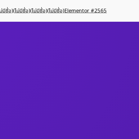
ม่มีชื่อ)
(ไม่มีชื่อ)
(ไม่มีชื่อ)
(ไม่มีชื่อ)
Elementor #2565