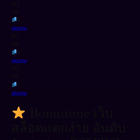
JILI
0%
0
เล่นเกม
JILI
0%
0
เล่นเกม
JILI
0%
0
เล่นเกม
Bonustime เว็บ
สล็อตแตกง่าย อันดับ