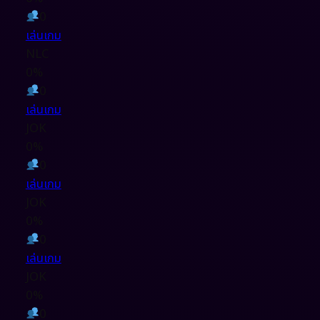
0
เล่นเกม
NLC
0%
0
เล่นเกม
JOK
0%
0
เล่นเกม
JOK
0%
0
เล่นเกม
JOK
0%
0