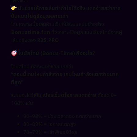
เพราะว่า
มันช่วยให้การเล่นทำกำไรได้จริง แตกง่ายกว่าการ
ปั่นแบบไม่ดูข้อมูลหลายเท่า
โดยเฉพาะเมื่อเล่นผ่านเว็บที่มีระบบแม่นยำอย่าง
Bonustime.fun
ที่วิเคราะห์ข้อมูลแบบเรียลไทม์จากผู้
เล่นจริงของ
R35.PRO
โบนัสไทม์ (Bonus-Time) คืออะไร?
โบนัสไทม์ คือระบบที่ช่วยบอกว่า
“ตอนนี้เกมไหนกำลังจ่าย เกมไหนกำลังแตกง่ายมาก
ที่สุด”
ระบบจะโชว์เป็น
เปอร์เซ็นต์โอกาสแตกง่าย
ตั้งแต่ 0–
100% เช่น
90–98% = ช่วงเวลาทอง แตกง่ายมาก
80–89% = โอกาสแตกสูง
70–79% = เข้าฟีเจอร์บ่อย