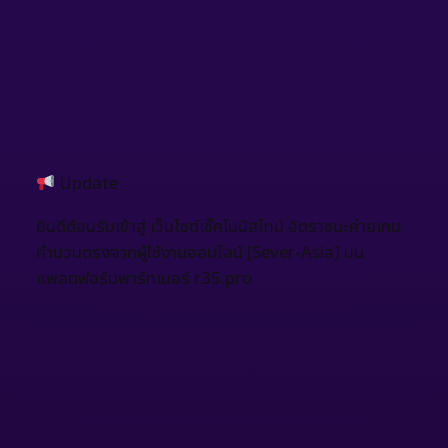
Update
ยินดีต้อนรับเข้าสู่ เว็บไซต์เช็คโบนัสไทม์ อัตราชนะค่ายเกม
คำนวนตรงจากผู้ใช้งานออนไลน์ [Sever-Asia] บน
แพลตฟอร์มพาร์ทเนอร์ r35.pro