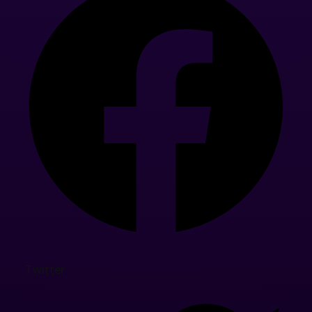
Twitter