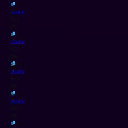
0
เล่นเกม
PGS
0%
0
เล่นเกม
PGS
0%
0
เล่นเกม
PGS
0%
0
เล่นเกม
PGS
0%
0