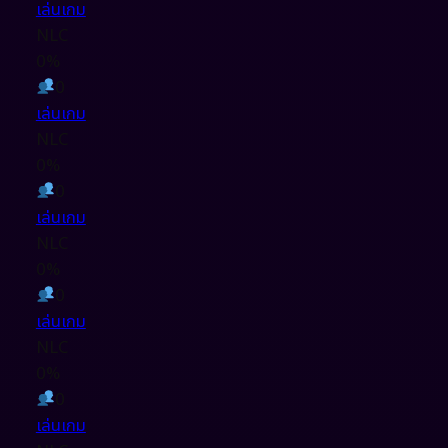
เล่นเกม
NLC
0%
0
เล่นเกม
NLC
0%
0
เล่นเกม
NLC
0%
0
เล่นเกม
NLC
0%
0
เล่นเกม