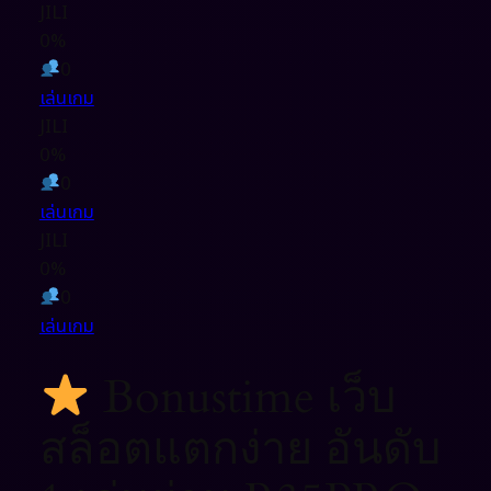
JILI
0%
0
เล่นเกม
JILI
0%
0
เล่นเกม
JILI
0%
0
เล่นเกม
Bonustime เว็บ
สล็อตแตกง่าย อันดับ