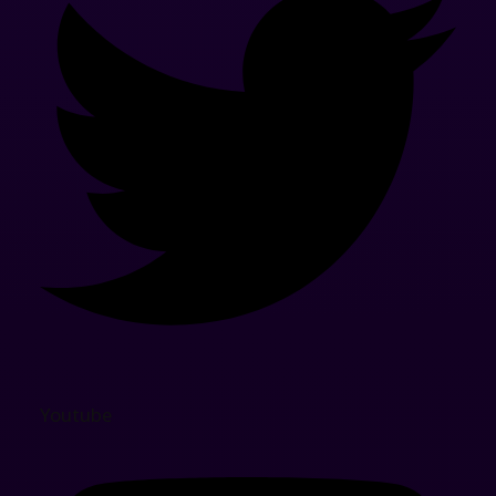
Youtube