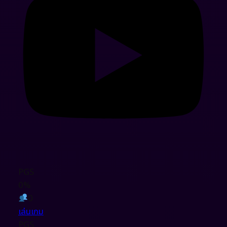
PGS
0%
0
เล่นเกม
PGS