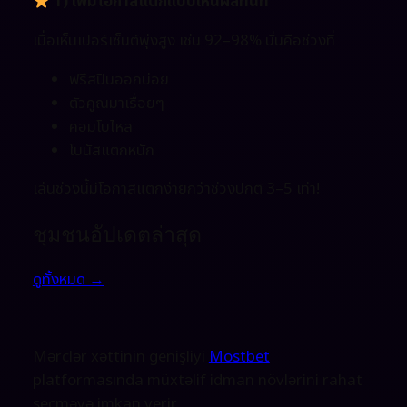
1) เพิ่มโอกาสแตกแบบเห็นผลทันที
เมื่อเห็นเปอร์เซ็นต์พุ่งสูง เช่น 92–98% นั่นคือช่วงที่
ฟรีสปินออกบ่อย
ตัวคูณมาเรื่อยๆ
คอมโบไหล
โบนัสแตกหนัก
เล่นช่วงนี้มีโอกาสแตกง่ายกว่าช่วงปกติ 3–5 เท่า!
ชุมชนอัปเดตล่าสุด
ดูทั้งหมด →
Mərclər xəttinin genişliyi
Mostbet
platformasında müxtəlif idman növlərini rahat
seçməyə imkan verir.