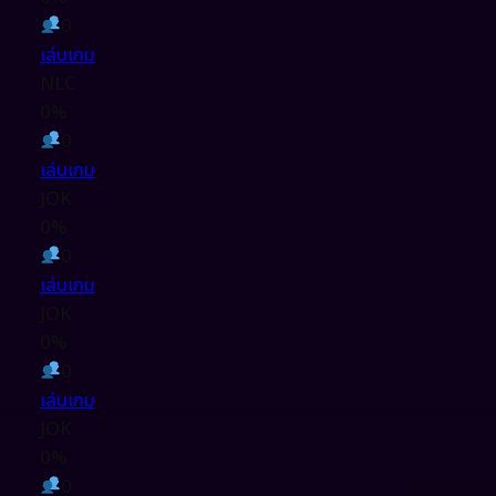
0
เล่นเกม
NLC
0%
0
เล่นเกม
JOK
0%
0
เล่นเกม
JOK
0%
0
เล่นเกม
JOK
0%
0