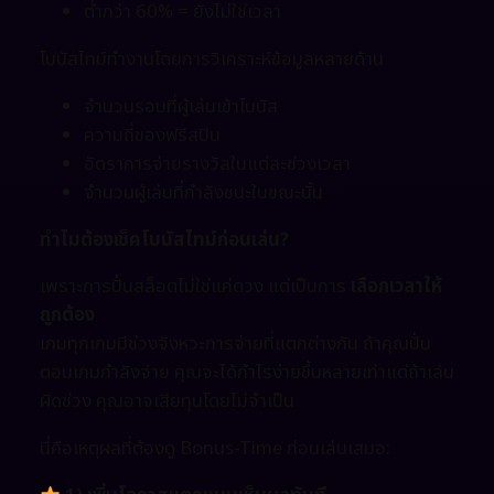
ต่ำกว่า 60% = ยังไม่ใช่เวลา
โบนัสไทม์ทำงานโดยการวิเคราะห์ข้อมูลหลายด้าน
จำนวนรอบที่ผู้เล่นเข้าโบนัส
ความถี่ของฟรีสปิน
อัตราการจ่ายรางวัลในแต่ละช่วงเวลา
จำนวนผู้เล่นที่กำลังชนะในขณะนั้น
ทำไมต้องเช็คโบนัสไทม์ก่อนเล่น?
เพราะการปั่นสล็อตไม่ใช่แค่ดวง แต่เป็นการ
เลือกเวลาให้
ถูกต้อง
เกมทุกเกมมีช่วงจังหวะการจ่ายที่แตกต่างกัน ถ้าคุณปั่น
ตอนเกมกำลังจ่าย คุณจะได้กำไรง่ายขึ้นหลายเท่าแต่ถ้าเล่น
ผิดช่วง คุณอาจเสียทุนโดยไม่จำเป็น
นี่คือเหตุผลที่ต้องดู Bonus-Time ก่อนเล่นเสมอ: