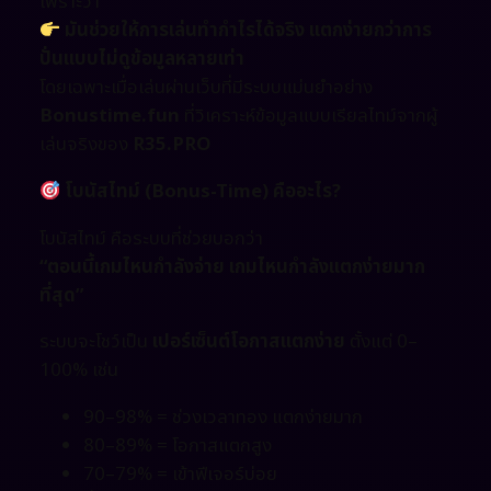
เพราะว่า
มันช่วยให้การเล่นทำกำไรได้จริง แตกง่ายกว่าการ
ปั่นแบบไม่ดูข้อมูลหลายเท่า
โดยเฉพาะเมื่อเล่นผ่านเว็บที่มีระบบแม่นยำอย่าง
Bonustime.fun
ที่วิเคราะห์ข้อมูลแบบเรียลไทม์จากผู้
เล่นจริงของ
R35.PRO
โบนัสไทม์ (Bonus-Time) คืออะไร?
โบนัสไทม์ คือระบบที่ช่วยบอกว่า
“ตอนนี้เกมไหนกำลังจ่าย เกมไหนกำลังแตกง่ายมาก
ที่สุด”
ระบบจะโชว์เป็น
เปอร์เซ็นต์โอกาสแตกง่าย
ตั้งแต่ 0–
100% เช่น
90–98% = ช่วงเวลาทอง แตกง่ายมาก
80–89% = โอกาสแตกสูง
70–79% = เข้าฟีเจอร์บ่อย