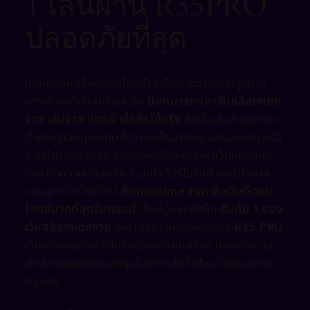
1 เล่นผ่าน R35PRO
ปลอดภัยที่สุด
ในยุคที่เกมสล็อตออนไลน์กำลังได้รับความนิยมสูงมาก
การเลือกเว็บที่สามารถเช็ค
Bonustime เว็บสล็อตแตก
ง่าย เล่นง่าย แตกดี เชื่อถือได้จริง
ถือเป็นสิ่งสำคัญที่สุด
สำหรับผู้เล่นทุกระดับ ไม่ว่าจะเป็นสายหมุนเล่นสบายๆ หรือ
สายทำกำไรจริงจัง และถ้าคุณกำลังตามหาเว็บที่ครบทุก
ด้าน ทั้งความปลอดภัย ระบบไว โปรโมชั่นดี และมีโอกาส
แตกสูงกว่าเว็บทั่วไป
Bonustime.fun คือเว็บที่ตอบ
โจทย์มากที่สุดในตอนนี้
เว็บนี้ถูกยกให้เป็น
อันดับ 1 ของ
เว็บสล็อตแตกง่าย
เพราะใช้งานผ่านระบบของ
R35.PRO
เว็บตรงคุณภาพ ที่ขึ้นชื่อเรื่องความเสถียร ปลอดภัย และ
พัฒนาแพลตฟอร์มให้ผู้เล่นใช้งานได้ลื่นไหลที่สุดในตลาด
ปัจจุบัน