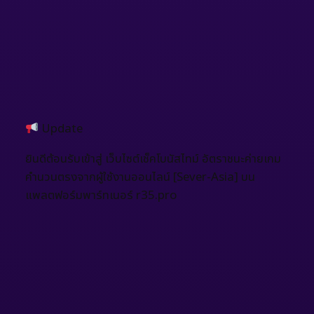
Update
ยินดีต้อนรับเข้าสู่ เว็บไซต์เช็คโบนัสไทม์ อัตราชนะค่ายเกม
คำนวนตรงจากผู้ใช้งานออนไลน์ [Sever-Asia] บน
แพลตฟอร์มพาร์ทเนอร์ r35.pro