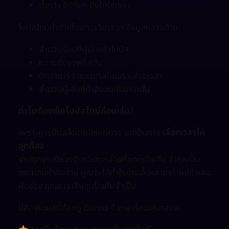
ต่ำกว่า 60% = ยังไม่ใช่เวลา
โบนัสไทม์ทำงานโดยการวิเคราะห์ข้อมูลหลายด้าน
จำนวนรอบที่ผู้เล่นเข้าโบนัส
ความถี่ของฟรีสปิน
อัตราการจ่ายรางวัลในแต่ละช่วงเวลา
จำนวนผู้เล่นที่กำลังชนะในขณะนั้น
ทำไมต้องเช็คโบนัสไทม์ก่อนเล่น?
เพราะการปั่นสล็อตไม่ใช่แค่ดวง แต่เป็นการ
เลือกเวลาให้
ถูกต้อง
เกมทุกเกมมีช่วงจังหวะการจ่ายที่แตกต่างกัน ถ้าคุณปั่น
ตอนเกมกำลังจ่าย คุณจะได้กำไรง่ายขึ้นหลายเท่าแต่ถ้าเล่น
ผิดช่วง คุณอาจเสียทุนโดยไม่จำเป็น
นี่คือเหตุผลที่ต้องดู Bonus-Time ก่อนเล่นเสมอ: