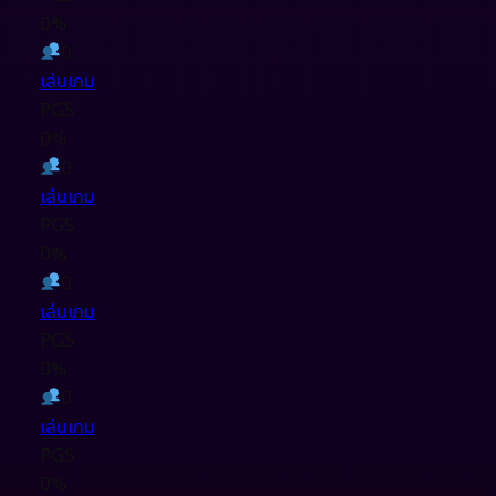
0%
0
เล่นเกม
PGS
0%
0
เล่นเกม
PGS
0%
0
เล่นเกม
PGS
0%
0
เล่นเกม
PGS
0%