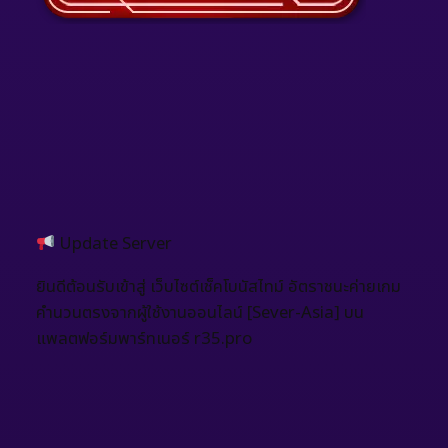
Update Server
ยินดีต้อนรับเข้าสู่ เว็บไซต์เช็คโบนัสไทม์ อัตราชนะค่ายเกม
คำนวนตรงจากผู้ใช้งานออนไลน์ [Sever-Asia] บน
แพลตฟอร์มพาร์ทเนอร์ r35.pro