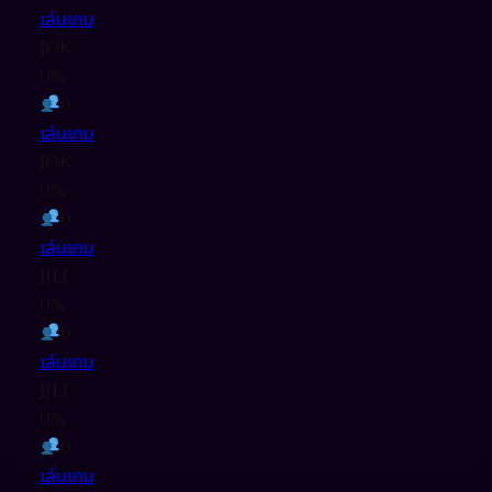
เล่นเกม
JOK
0%
0
เล่นเกม
JOK
0%
0
เล่นเกม
JILI
0%
0
เล่นเกม
JILI
0%
0
เล่นเกม