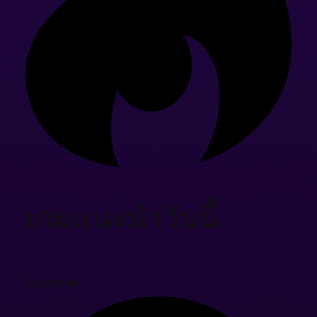
เกมแนะนำวันนี้
Facebook