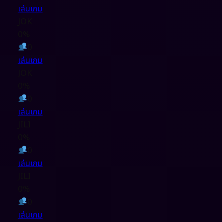
เล่นเกม
JOK
0%
0
เล่นเกม
JOK
0%
0
เล่นเกม
JILI
0%
0
เล่นเกม
JILI
0%
0
เล่นเกม