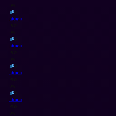
0%
0
เล่นเกม
PGS
0%
0
เล่นเกม
PGS
0%
0
เล่นเกม
PGS
0%
0
เล่นเกม
PGS
0%