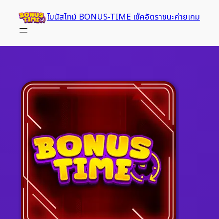
ข้าม
โบนัสไทม์ BONUS-TIME เช็คอัตราชนะค่ายเกม
ไป
ยัง
เนื้อหา