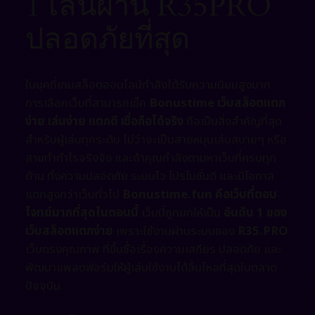
1 เล่นผ่าน R35PRO
ปลอดภัยที่สุด
ในยุคที่เกมสล็อตออนไลน์กำลังได้รับความนิยมสูงมาก
การเลือกเว็บที่สามารถเช็ค
Bonustime เว็บสล็อตแตก
ง่าย เล่นง่าย แตกดี เชื่อถือได้จริง
ถือเป็นสิ่งสำคัญที่สุด
สำหรับผู้เล่นทุกระดับ ไม่ว่าจะเป็นสายหมุนเล่นสบายๆ หรือ
สายทำกำไรจริงจัง และถ้าคุณกำลังตามหาเว็บที่ครบทุก
ด้าน ทั้งความปลอดภัย ระบบไว โปรโมชั่นดี และมีโอกาส
แตกสูงกว่าเว็บทั่วไป
Bonustime.fun คือเว็บที่ตอบ
โจทย์มากที่สุดในตอนนี้
เว็บนี้ถูกยกให้เป็น
อันดับ 1 ของ
เว็บสล็อตแตกง่าย
เพราะใช้งานผ่านระบบของ
R35.PRO
เว็บตรงคุณภาพ ที่ขึ้นชื่อเรื่องความเสถียร ปลอดภัย และ
พัฒนาแพลตฟอร์มให้ผู้เล่นใช้งานได้ลื่นไหลที่สุดในตลาด
ปัจจุบัน