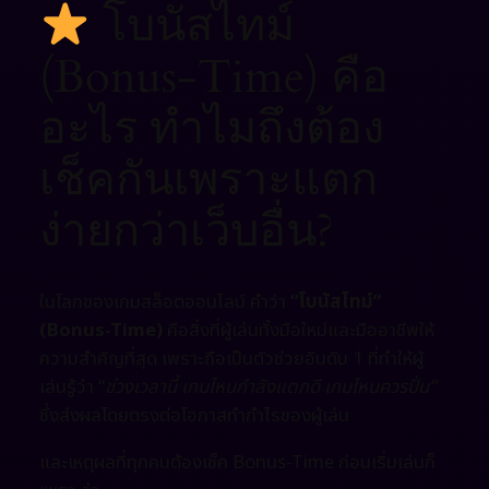
โบนัสไทม์
(Bonus-Time) คือ
อะไร ทำไมถึงต้อง
เช็คกันเพราะแตก
ง่ายกว่าเว็บอื่น?
ในโลกของเกมสล็อตออนไลน์ คำว่า
“โบนัสไทม์”
(Bonus-Time)
คือสิ่งที่ผู้เล่นทั้งมือใหม่และมืออาชีพให้
ความสำคัญที่สุด เพราะถือเป็นตัวช่วยอันดับ 1 ที่ทำให้ผู้
เล่นรู้ว่า “
ช่วงเวลานี้ เกมไหนกำลังแตกดี เกมไหนควรปั่น”
ซึ่งส่งผลโดยตรงต่อโอกาสทำกำไรของผู้เล่น
และเหตุผลที่ทุกคนต้องเช็ค Bonus-Time ก่อนเริ่มเล่นก็