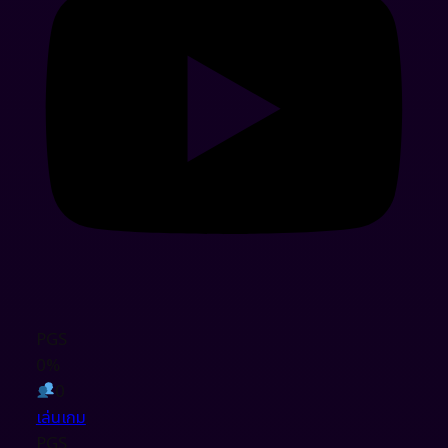
PGS
0%
0
เล่นเกม
PGS