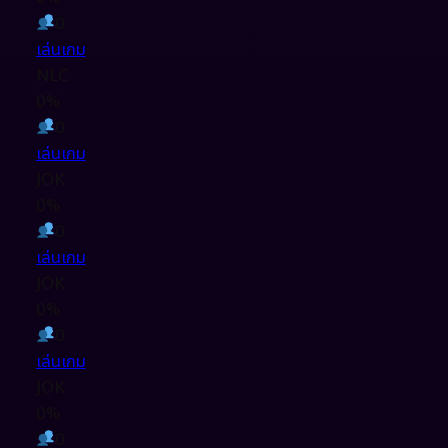
0
เล่นเกม
NLC
0%
0
เล่นเกม
JOK
0%
0
เล่นเกม
JOK
0%
0
เล่นเกม
JOK
0%
0