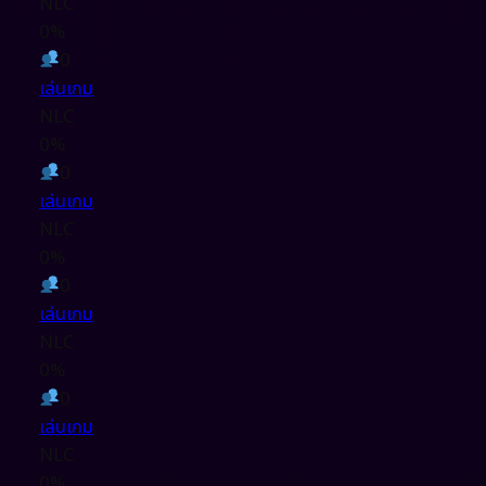
NLC
0%
0
เล่นเกม
NLC
0%
0
เล่นเกม
NLC
0%
0
เล่นเกม
NLC
0%
0
เล่นเกม
NLC
0%