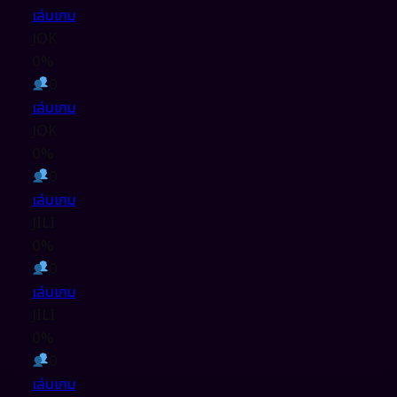
เล่นเกม
JOK
0%
0
เล่นเกม
JOK
0%
0
เล่นเกม
JILI
0%
0
เล่นเกม
JILI
0%
0
เล่นเกม