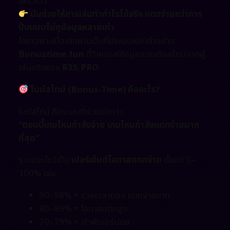
เพราะว่า
มันช่วยให้การเล่นทำกำไรได้จริง แตกง่ายกว่าการ
ปั่นแบบไม่ดูข้อมูลหลายเท่า
โดยเฉพาะเมื่อเล่นผ่านเว็บที่มีระบบแม่นยำอย่าง
Bonustime.fun
ที่วิเคราะห์ข้อมูลแบบเรียลไทม์จากผู้
เล่นจริงของ
R35.PRO
โบนัสไทม์ (Bonus-Time) คืออะไร?
โบนัสไทม์ คือระบบที่ช่วยบอกว่า
“ตอนนี้เกมไหนกำลังจ่าย เกมไหนกำลังแตกง่ายมาก
ที่สุด”
ระบบจะโชว์เป็น
เปอร์เซ็นต์โอกาสแตกง่าย
ตั้งแต่ 0–
100% เช่น
90–98% = ช่วงเวลาทอง แตกง่ายมาก
80–89% = โอกาสแตกสูง
70–79% = เข้าฟีเจอร์บ่อย