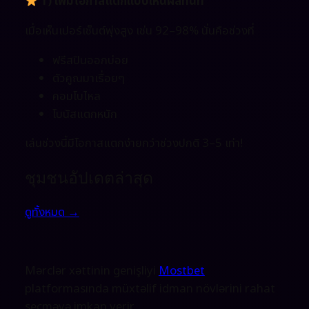
1) เพิ่มโอกาสแตกแบบเห็นผลทันที
เมื่อเห็นเปอร์เซ็นต์พุ่งสูง เช่น 92–98% นั่นคือช่วงที่
ฟรีสปินออกบ่อย
ตัวคูณมาเรื่อยๆ
คอมโบไหล
โบนัสแตกหนัก
เล่นช่วงนี้มีโอกาสแตกง่ายกว่าช่วงปกติ 3–5 เท่า!
ชุมชนอัปเดตล่าสุด
ดูทั้งหมด →
Mərclər xəttinin genişliyi
Mostbet
platformasında müxtəlif idman növlərini rahat
seçməyə imkan verir.