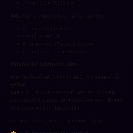
ต่ำกว่า 60% = ยังไม่ใช่เวลา
โบนัสไทม์ทำงานโดยการวิเคราะห์ข้อมูลหลายด้าน
จำนวนรอบที่ผู้เล่นเข้าโบนัส
ความถี่ของฟรีสปิน
อัตราการจ่ายรางวัลในแต่ละช่วงเวลา
จำนวนผู้เล่นที่กำลังชนะในขณะนั้น
ทำไมต้องเช็คโบนัสไทม์ก่อนเล่น?
เพราะการปั่นสล็อตไม่ใช่แค่ดวง แต่เป็นการ
เลือกเวลาให้
ถูกต้อง
เกมทุกเกมมีช่วงจังหวะการจ่ายที่แตกต่างกัน ถ้าคุณปั่น
ตอนเกมกำลังจ่าย คุณจะได้กำไรง่ายขึ้นหลายเท่าแต่ถ้าเล่น
ผิดช่วง คุณอาจเสียทุนโดยไม่จำเป็น
นี่คือเหตุผลที่ต้องดู Bonus-Time ก่อนเล่นเสมอ: