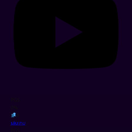
PGS
0%
0
เล่นเกม
PGS